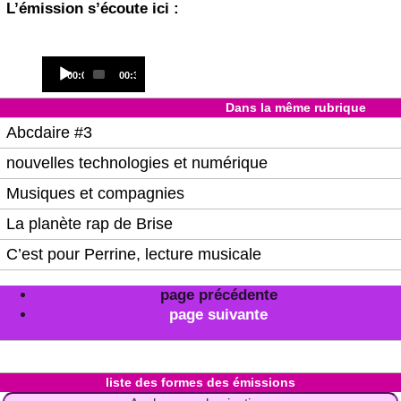
L’émission s’écoute ici :
Audio
Current
Total
00:00
00:33
Player
time
duration
Dans la même rubrique
Abcdaire #3
nouvelles technologies et numérique
Musiques et compagnies
La planète rap de Brise
C’est pour Perrine, lecture musicale
page précédente
page suivante
liste des formes des émissions