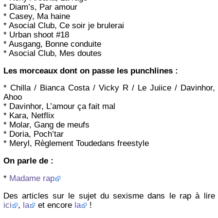
* Diam’s, Par amour
* Casey, Ma haine
* Asocial Club, Ce soir je brulerai
* Urban shoot #18
* Ausgang, Bonne conduite
* Asocial Club, Mes doutes
Les morceaux dont on passe les punchlines :
* Chilla / Bianca Costa / Vicky R / Le Juiice / Davinhor,
Ahoo
* Davinhor, L’amour ça fait mal
* Kara, Netflix
* Molar, Gang de meufs
* Doria, Poch’tar
* Meryl, Règlement Toudedans freestyle
On parle de :
*
Madame rap
Des articles sur le sujet du sexisme dans le rap à lire
ici
,
la
et encore
la
!