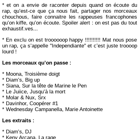
* et on a envie de raconter depuis quand on écoute du
rap, qu’est-ce que ça nous fait, partager nos morceaux
chouchous, faire connaitre les rappeuses francophones
qu’on kiffe, qu’on écoute. Spoiler alert : on est pas du tout
exhaustif.ves...
* En exclu on est troooooop happy !!!!!!!!!! Mat nous pose
un rap, ça s’appelle "Independiante" et c’est juste troooop
lourd !
Les morceaux qu’on passe :
* Moona, Troisième doigt
* Diam’s, Big up
* Siana, Sur la tête de Marine le Pen
* Le Juiice, Jusqu’à la mort
* Molar & Nux, Srx
* Davinhor, Coopérer #1
* Wednesday Campanella, Marie Antoinette
Les extraits :
* Diam’s, DJ
* Keny Arcana, La rage