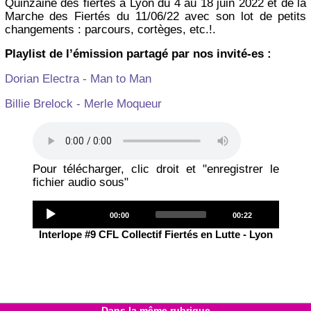
Quinzaine des fiertés à Lyon du 4 au 18 juin 2022 et de la
Marche des Fiertés du 11/06/22 avec son lot de petits
changements : parcours, cortèges, etc.!.
Playlist de l’émission partagé par nos invité-es :
Dorian Electra - Man to Man
Billie Brelock - Merle Moqueur
Pour télécharger, clic droit et "enregistrer le
fichier audio sous"
Audio
Current
Total
00:00
00:22
Player
time
duration
Interlope #9 CFL Collectif Fiertés en Lutte - Lyon
Dans la même rubrique