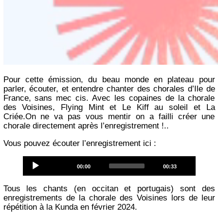
Pour cette émission, du beau monde en plateau pour
parler, écouter, et entendre chanter des chorales d’Ile de
France, sans mec cis. Avec les copaines de la chorale
des Voisines, Flying Mint et Le Kiff au soleil et La
Criée.On ne va pas vous mentir on a failli créer une
chorale directement après l’enregistrement !..
Vous pouvez écouter l’enregistrement ici :
Audio
Current
Total
00:00
00:33
Player
time
duration
Tous les chants (en occitan et portugais) sont des
enregistrements de la chorale des Voisines lors de leur
répétition à la Kunda en février 2024.