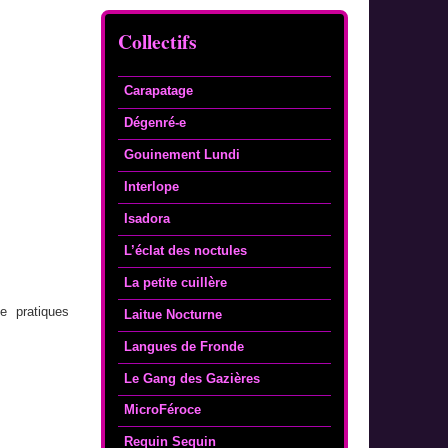
Collectifs
Carapatage
Dégenré-e
Gouinement Lundi
Interlope
Isadora
L’éclat des noctules
La petite cuillère
e pratiques
Laitue Nocturne
Langues de Fronde
Le Gang des Gazières
MicroFéroce
Requin Sequin