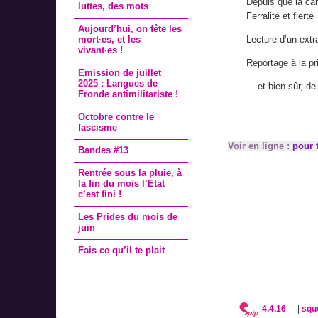
Depuis que la ca
luttes, des mots
Ferralité et fierté
Aujourd’hui, on fête les
mort·es, et les
Lecture d’un extr
vivant·es !
Reportage à la pr
Emission de juillet
2025 : Langues de
... et bien sûr, de 
Fronde antimilitariste !
Octobre contre le
fascisme
Voir en ligne :
pour t
Bandes #13
Rentrée sous la pluie, à
la fin du mois l’Etat
c’est fini !
Les Prides du mois de
juin
Fais ce qu’il te plait
4.4.16
|
squ