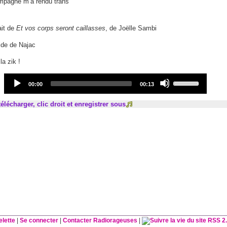
mpagne m’a rendu trans
ait de
Et vos corps seront caillasses
, de Joëlle Sambi
ide de Najac
la zik !
Audio
Use
Current
Total
00:00
00:13
Player
Up/Down
time
duration
Arrow
élécharger, clic droit et enregistrer sous
keys
to
increase
or
decrease
volume.
elette
|
Se connecter
|
Contacter Radiorageuses
|
RSS 2.