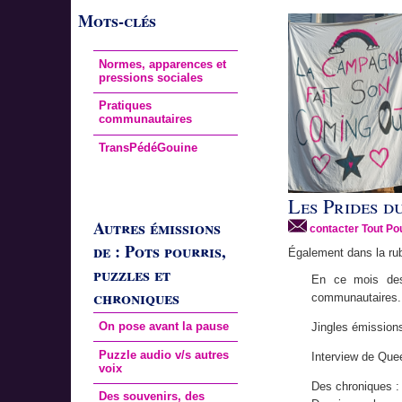
Mots-clés
Normes, apparences et
pressions sociales
Pratiques
communautaires
TransPédéGouine
Les Prides du
Autres émissions
contacter Tout Pou
de : Pots pourris,
Également dans la ru
puzzles et
En ce mois des 
chroniques
communautaires.
On pose avant la pause
Jingles émission
Puzzle audio v/s autres
Interview de Quee
voix
Des chroniques :
Des souvenirs, des