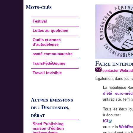
Mots-clés
Festival
Luttes au quotidien
Outils et armes
d’autodéfense
santé communautaire
Faire entendr
TransPédéGouine
contacter Webrad
Travail invisible
Également dans les r
La nébuleuse Rad
d’été euro-méd
Autres émissions
antiraciste, fémin
de : Discussion,
Tous les deux jo
débat
à écouter :
ICI
Shed Publishing
ou sur la
WebRad
maison d’édition
indépendante
ou en direct sur 