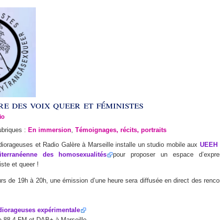
e des voix queer et féministes
io
ubriques :
En immersion
,
Témoignages, récits, portraits
iorageuses et Radio Galère à Marseille installe un studio mobile aux
UEEH 
iterranéenne des homosexualités
pour proposer un espace d’expres
iste et queer !
urs de 19h à 20h, une émission d’une heure sera diffusée en direct des ren
iorageuses expérimentale
le 88.4 FM et DAB+ à Marseille.