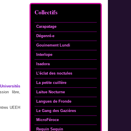
Collectifs
Carapatage
Dégenré-e
Gouinement Lundi
Interlope
Isadora
L’éclat des noctules
La petite cuillère
Universités
Laitue Nocturne
sion libre,
Langues de Fronde
contres UEEH
Le Gang des Gazières
MicroFéroce
Requin Sequin