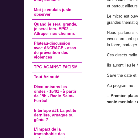
et partout ailleu
Moi je voulais juste
observer
Le micro est ouve
grandes thématiqu
Quand je serai grande,
je serai fem. EP02 –
Nous parlerons d
Attraper nos chemins
vivons en tant q
Plateau-discussion
la force, partage
avec ANCRAGE - asso
de prévention des
Ces directs radio
violences
Ils auront lieu l
TPG AGAINST FACISM
Save the date et
Tout Azimuté
Au programme :
Décolonisons les
ondes - 16/01 - à partir
–
Premier plate
de 19h - Radio Saint-
Ferréol
santé mentale :
Interlope #31 La petite
dernière, arnaque ou
génie ?
L’impact de la
transphobie des