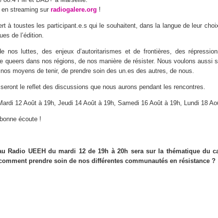
rs en streaming sur
radiogalere.org
!
rt à toustes les participant.e.s qui le souhaitent, dans la langue de leur choi
es de l’édition.
e nos luttes, des enjeux d’autoritarismes et de frontières, des répressi
ue queers dans nos régions, de nos manière de résister. Nous voulons aussi 
r nos moyens de tenir, de prendre soin des un.es des autres, de nous.
 seront le reflet des discussions que nous aurons pendant les rencontres.
e Mardi 12 Août à 19h, Jeudi 14 Août à 19h, Samedi 16 Août à 19h, Lundi 18 Ao
 bonne écoute !
au Radio UEEH du mardi 12 de 19h à 20h sera sur la thématique du ca
 comment prendre soin de nos différentes communautés en résistance ?