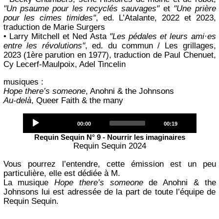
"Un psaume pour les recyclés sauvages"
et
"Une prière
pour les cimes timides"
, ed. L’Atalante, 2022 et 2023,
traduction de Marie Surgers
• Larry Mitchell et Ned Asta
"Les pédales et leurs ami·es
entre les révolutions"
, ed. du commun / Les grillages,
2023 (1ère parution en 1977), traduction de Paul Chenuet,
Cy Lecerf-Maulpoix, Adel Tincelin
musiques :
Hope there’s someone
, Anohni & the Johnsons
Au-delà
, Queer Faith & the many
Audio
Current
Total
00:00
00:19
Player
time
duration
Requin Sequin N° 9 - Nourrir les imaginaires
Requin Sequin 2024
Vous pourrez l’entendre, cette émission est un peu
particulière, elle est dédiée à M.
La musique
Hope there’s someone
de Anohni & the
Johnsons lui est adressée de la part de toute l’équipe de
Requin Sequin.