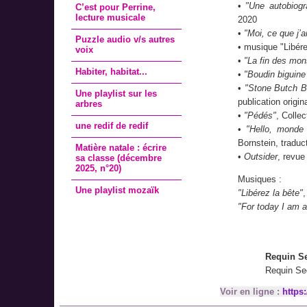
•
"Une autobiogr
C’est pour Perrine,
lecture musicale
2020
•
"Moi, ce que j’
Puzzle audio v/s autres
• musique "Libére
voix
•
"La fin des mon
Habiter, habitat...
•
"Boudin biguine
•
"Stone Butch B
Une playlist sur les
publication origin
arbres
•
"Pédés"
, Collec
une redif de redif
•
"Hello, monde 
Bornstein, traduc
Matière natale : écrire
•
Outsider
, revue
sa classe (décembre
2025, n°20)
Musiques :
Une playlist mozaïk
"Libérez la bête"
"For today I am 
Requin Se
Requin Se
Voir en ligne :
https