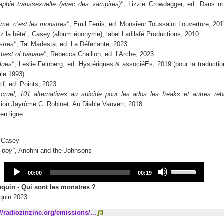
aphie transsexuelle (avec des vampires)"
, Lizzie Crowdagger, ed. Dans no
aime, c’est les monstres"
, Emil Ferris, ed. Monsieur Toussaint Louverture, 20
z la bête", Casey (album éponyme), label Ladilafé Productions, 2010
stres"
, Tal Madesta, ed. La Déferlante, 2023
 best of banane"
, Rebecca Chaillon, ed. l’Arche, 2023
lues"
, Leslie Feinberg, ed. Hystériques & associéEs, 2019 (pour la traduction
ale 1993)
tif, ed. Points, 2023
cruel, 101 alternatives au suicide pour les ados les freaks et autres reb
tion Jayrôme C. Robinet, Au Diable Vauvert, 2018
 en ligne
, Casey
a boy"
, Anohni and the Johnsons
Audio
Use
Current
Total
00:00
00:19
Player
Up/Down
time
duration
Arrow
quin - Qui sont les monstres ?
keys
quin 2023
to
://radiozinzine.org/emissions/...
increase