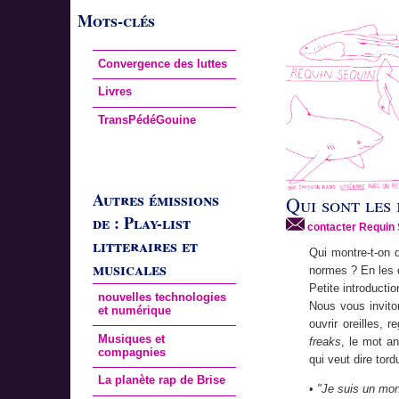
Mots-clés
Convergence des luttes
Livres
TransPédéGouine
Autres émissions
Qui sont les
de : Play-list
contacter Requin 
litteraires et
Qui montre-t-on 
musicales
normes ? En les 
Petite introduct
nouvelles technologies
Nous vous invito
et numérique
ouvrir oreilles, 
Musiques et
freaks
, le mot a
compagnies
qui veut dire tor
La planète rap de Brise
•
"Je suis un mon