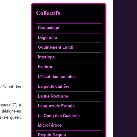
Collectifs
Carapatage
Dégenré-e
Gouinement Lundi
Interlope
Isadora
L’éclat des noctules
La petite cuillère
 déviant des
Laitue Nocturne
nstres ?", à
Langues de Fronde
t désigné·es
Le Gang des Gazières
usin·e
queer
,
MicroFéroce
Requin Sequin