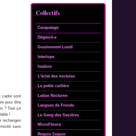
Collectifs
Carapatage
Dégenré-e
Gouinement Lundi
Interlope
Isadora
L’éclat des noctules
La petite cuillère
Laitue Nocturne
t cadre sont
re pour être
Langues de Fronde
tés ? Tout ça
able !
Le Gang des Gazières
e rechanges
MicroFéroce
 mixité sans
Requin Sequin