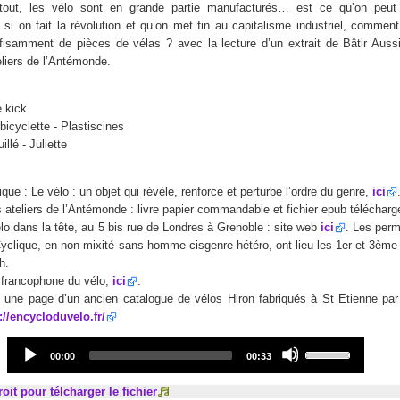
tout, les vélo sont en grande partie manufacturés… est ce qu’on peut 
 si on fait la révolution et qu’on met fin au capitalisme industriel, comment
ffisamment de pièces de vélas ? avec la lecture d’un extrait de Bâtir Aussi
liers de l’Antémonde.
e kick
 bicyclette - Plastiscines
illé - Juliette
ique : Le vélo : un objet qui révèle, renforce et perturbe l’ordre du genre,
ici
 ateliers de l’Antémonde : livre papier commandable et fichier epub téléchar
 vélo dans la tête, au 5 bis rue de Londres à Grenoble : site web
ici
. Les per
Cyclique, en non-mixité sans homme cisgenre hétéro, ont lieu les 1er et 3ème
h.
 francophone du vélo,
ici
.
 une page d’un ancien catalogue de vélos Hiron fabriqués à St Etienne pa
://encycloduvelo.fr/
Audio
Use
Current
Total
00:00
00:33
Player
Up/Down
time
duration
Arrow
roit pour télcharger le fichier
keys