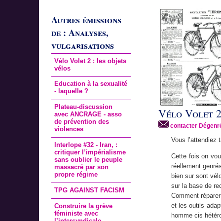
Autres émissions
de : Analyses,
vulgarisations
Vélo Volet 2 : les objets
vélos
Education à la sexualité
- laquelle ?
Plateau-discussion
Vélo Volet 2 
avec ANCRAGE - asso
de prévention des
contacter Dégenr
violences
Vous l’attendiez t
Interlope #32 - Iran, :
critiquer l’impérialisme
Cette fois on vou
sans oublier le peuple
réellement genrés
massacré par son
propre régime
bien sur sont vél
sur la base de re
TPG AGAINST FACISM
Comment réparer 
et les outils ad
Construire la grève
féministe avec
homme cis hétéro à
l’intersyndicale