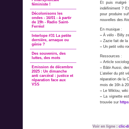
Et puis malgré 
féministe !
indéfiniment ? Et
Décolonisons les
pour produire su
ondes - 16/01 - à partir
nouvelles des Ate
de 19h - Radio Saint-
Ferréol
En musique :
–
À vélo - Billy z
Interlope #31 La petite
dernière, arnaque ou
–
Zazie fait de la
génie ?
–
Un petit vélo rou
Des souvenirs, des
Ressources :
luttes, des mots
–
Article sociolog
Emission de décembre
–
Bâtir Aussi, des
2025 : Un dimanche
L’atelier du ptit
anti carcéral : justice et
réparation de la 
réparation face aux
VSS
mois de 16h à 20
–
Le Wiklou, wiki
–
La vignette est
trouvée sur
https
Voir en ligne :
clic-d