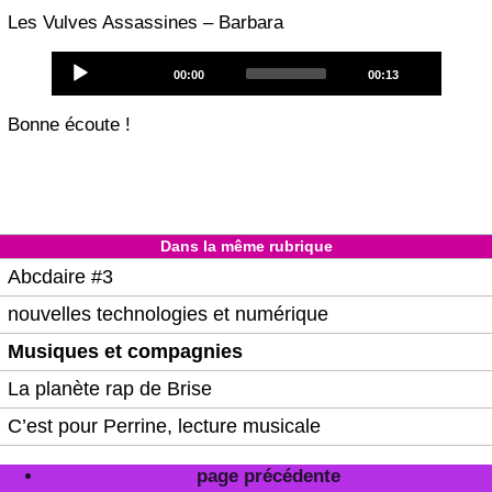
Les Vulves Assassines – Barbara
Audio
Current
Total
00:00
00:13
Player
time
duration
Bonne écoute !
Dans la même rubrique
Abcdaire #3
nouvelles technologies et numérique
Musiques et compagnies
La planète rap de Brise
C’est pour Perrine, lecture musicale
page précédente