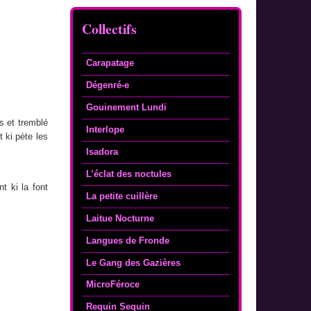
Collectifs
Carapatage
Dégenré-e
Gouinement Lundi
es et tremblé
Interlope
t ki pète les
Isadora
L’éclat des noctules
 ki la font
La petite cuillère
Laitue Nocturne
Langues de Fronde
Le Gang des Gazières
MicroFéroce
Requin Sequin