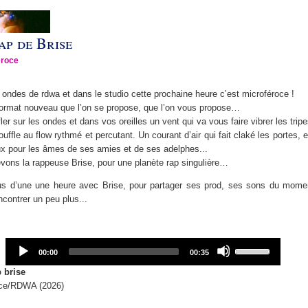
ap de Brise
éroce
 ondes de rdwa et dans le studio cette prochaine heure c’est microféroce !
 format nouveau que l’on se propose, que l’on vous propose…
fler sur les ondes et dans vos oreilles un vent qui va vous faire vibrer les trip
uffle au flow rythmé et percutant. Un courant d’air qui fait claké les portes, e
ux pour les âmes de ses amies et de ses adelphes...
vons la rappeuse Brise, pour une planète rap singulière…
s d’une une heure avec Brise, pour partager ses prod, ses sons du moment
encontrer un peu plus...
Audio
Use
Current
Total
00:00
00:35
Player
Up/Down
time
duration
Arrow
p brise
keys
ce/RDWA (2026)
to