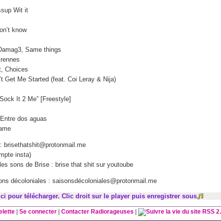
increase
sup Wit it
or
decrease
on’t know
volume.
Damag3, Same things
 rennes
t, Choices
t Get Me Started (feat. Coi Leray & Nija)
“Sock It 2 Me” [Freestyle]
 Entre dos aguas
Game
 : brisethatshit@protonmail.me
ompte insta)
 les sons de Brise : brise that shit sur youtoube
ons décoloniales : saisonsdécoloniales@protonmail.me
ici pour télécharger. Clic droit sur le player puis enregistrer sous
elette
|
Se connecter
|
Contacter Radiorageuses
|
RSS 2.