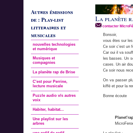
Autres émissions
La planète r
de : Play-list
litteraires et
contacter MicroF
musicales
Bonsoir,
vous êtes sur les
nouvelles technologies
Ce soir c’est un
et numérique
Car oui il va souf
Musiques et
les basses. Un so
compagnies
cases. Un air do
Ce soir nous rece
La planète rap de Brise
On va passer plu
C’est pour Perrine,
lecture musicale
kiffé et pour la r
Puzzle audio v/s autres
Bonne écoute
voix
Habiter, habitat...
Planet’ra
Une playlist sur les
arbres
MicroFero
une redif de redif