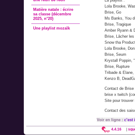
La playlist :
Lola Brooke, Was
Matière natale : écrire
Brise, Go
sa classe (décembre
Ms Banks, You d
2025, n°20)
Brise, Tragique
Une playlist mozaïk
Amber Ryann & 
Brise, Lâcher les
Snow tha Produc
Lola Brooke, Don’
Brise, Seum
Krystall Poppin, 
Brise, Rupture
Tribade & Elane,
Kenzo B, Dead
Contact de Brise
brise x twitch (c
Site pour trouver
Contact des sais
Voir en ligne :
c’est 
4.4.16
|
squ