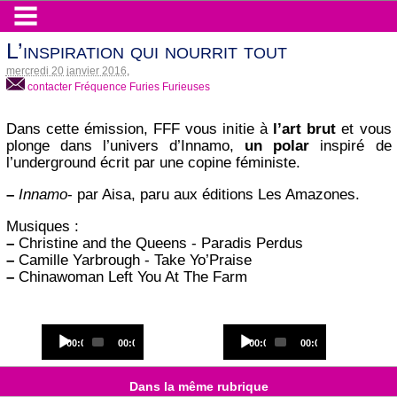
L’inspiration qui nourrit tout
mercredi 20 janvier 2016
,
contacter Fréquence Furies Furieuses
Dans cette émission, FFF vous initie à
l’art brut
et vous
plonge dans l’univers d’Innamo,
un polar
inspiré de
l’underground écrit par une copine féministe.
–
Innamo
- par Aisa, paru aux éditions Les Amazones.
Musiques :
–
Christine and the Queens - Paradis Perdus
–
Camille Yarbrough - Take Yo’Praise
–
Chinawoman Left You At The Farm
Audio
Audio
Current
Total
Current
Total
00:00
00:00
00:00
00:00
Player
Player
time
duration
time
duration
Dans la même rubrique