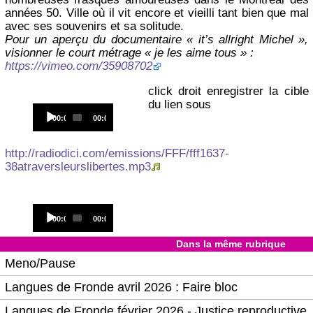
années 50. Ville où il vit encore et vieilli tant bien que mal
avec ses souvenirs et sa solitude.
Pour un aperçu du documentaire « it’s allright Michel »,
visionner le court métrage « je les aime tous » :
https://vimeo.com/35908702
click droit enregistrer la cible
du lien sous
Audio
Current
Total
00:00
00:00
Player
time
duration
http://radiodici.com/emissions/FFF/fff1637-
38atraversleurslibertes.mp3
Audio
Current
Total
00:00
00:00
Player
time
duration
Dans la même rubrique
Meno/Pause
Langues de Fronde avril 2026 : Faire bloc
Langues de Fronde février 2026 - Justice reproductive