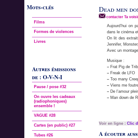
Mots-clés
Dead men do
contacter Ta voisi
Films
Aujourd’hui on p
Formes de violences
dans le cinéma et 
On lit des extrai
Livres
Jennifer, Monste
Avec un montage s
Musique :
–
Frat Pig de Tri
Autres émissions
–
Freak de LFO
de : O-V-N-I
–
Too many Creep
–
Viens me foutre
Pause / pose #32
–
De l’amour plei
On ouvre les cadeaux
–
Man down de R
(radiophoniques)
ensemble !
VAGUE #28
Voir en ligne :
Clic d
Cartes (en public) #27
A écouter aussi
Tubes #26