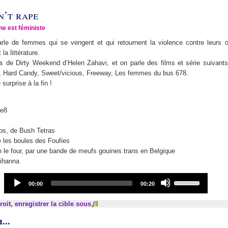
n’t rape
ne est féministe
arle de femmes qui se vengent et qui retournent la violence contre leurs 
la littérature.
ts de Dirty Weekend d’Helen Zahavi, et on parle des films et série suivants
r, Hard Candy, Sweet/vicious, Freeway, Les femmes du bus 678.
urprise à la fin !
be8
s, de Bush Tetras
 les boules des Foufies
n le four, par une bande de meufs gouines trans en Belgique
ihanna
Audio
Use
Current
Total
00:00
00:20
Player
Up/Down
time
duration
Arrow
roit, enregistrer la cible sous
keys
...
to