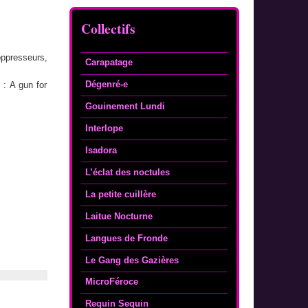
Collectifs
oppresseurs,
Carapatage
Dégenré-e
 : A gun for
Gouinement Lundi
Interlope
Isadora
L’éclat des noctules
La petite cuillère
Laitue Nocturne
Langues de Fronde
Le Gang des Gazières
MicroFéroce
Requin Sequin