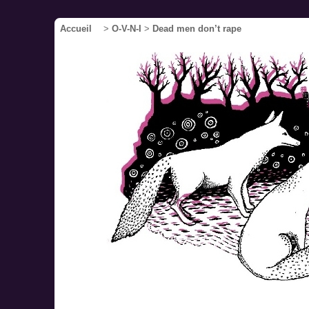
Accueil
>
O-V-N-I
>
Dead men don’t rape