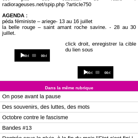
radiorageuses.net/spip.php ?article750
AGENDA :
péda féministe – ariege- 13 au 16 juillet
la belle rouge – saint amant roche savine. - 28 au 30
juillet.
click droit, enregistrer la cible
du lien sous
Audio
Current
Total
00:00
00:00
Player
time
duration
Audio
Current
Total
00:00
00:00
Player
time
duration
Dans la même rubrique
On pose avant la pause
Des souvenirs, des luttes, des mots
Octobre contre le fascisme
Bandes #13