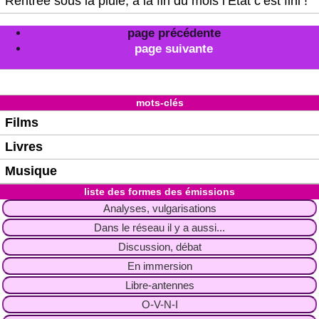
Rentrée sous la pluie, à la fin du mois l’Etat c’est fini !
page précédente
page suivante
mots-clés
Films
Livres
Musique
liste des formes des émissions
Analyses, vulgarisations
Dans le réseau il y a aussi...
Discussion, débat
En immersion
Libre-antennes
O-V-N-I