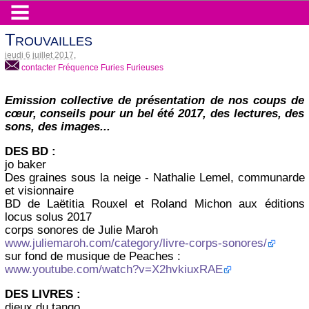
Trouvailles
jeudi 6 juillet 2017
,
contacter Fréquence Furies Furieuses
Emission collective de présentation de nos coups de
cœur, conseils pour un bel été 2017, des lectures, des
sons, des images...
DES BD :
jo baker
Des graines sous la neige - Nathalie Lemel, communarde
et visionnaire
BD de Laëtitia Rouxel et Roland Michon aux éditions
locus solus 2017
corps sonores de Julie Maroh
www.juliemaroh.com/category/livre-corps-sonores/
sur fond de musique de Peaches :
www.youtube.com/watch?v=X2hvkiuxRAE
DES LIVRES :
dieux du tango