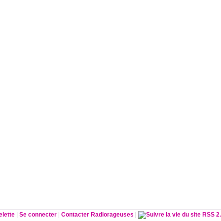
elette
|
Se connecter
|
Contacter Radiorageuses
|
RSS 2.