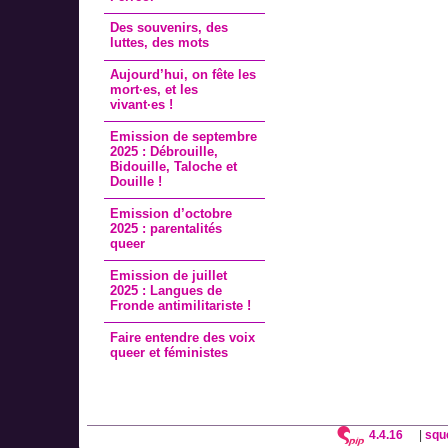
Des souvenirs, des
luttes, des mots
Aujourd’hui, on fête les
mort·es, et les
vivant·es !
Emission de septembre
2025 : Débrouille,
Bidouille, Taloche et
Douille !
Emission d’octobre
2025 : parentalités
queer
Emission de juillet
2025 : Langues de
Fronde antimilitariste !
Faire entendre des voix
queer et féministes
4.4.16
|
squ