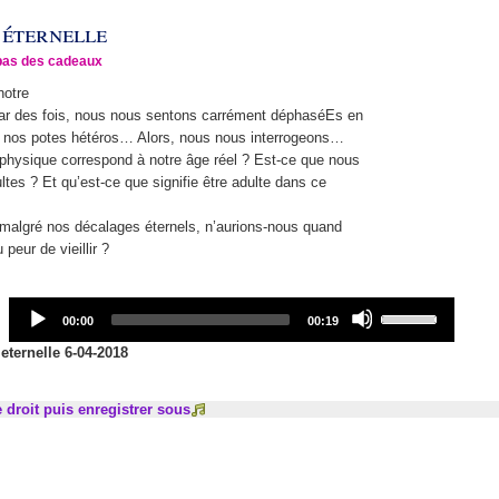
 éternelle
pas des cadeaux
notre
 Car des fois, nous nous sentons carrément déphaséEs en
r nos potes hétéros… Alors, nous nous interrogeons…
 physique correspond à notre âge réel ? Est-ce que nous
tes ? Et qu’est-ce que signifie être adulte dans ce
 malgré nos décalages éternels, n’aurions-nous quand
eur de vieillir ?
Audio
Use
Current
Total
00:00
00:19
Player
Up/Down
time
duration
Arrow
eternelle 6-04-2018
keys
to
e droit puis enregistrer sous
increase
or
decrease
volume.