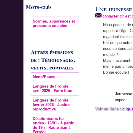
Mots-clés
Une jeunesse
contacter On est 
Normes, apparences et
Nous parlons de 
pressions sociales
rapport à l’âge.
regardant évolue
Est-ce que notre
nous sentons adul
Autres émissions
monde ?
de : Témoignages,
Mais finalement,
récits, portraits
même pas un peu p
Bonne écoute !
Meno/Pause
Langues de Fronde
avril 2026 : Faire bloc
Jeunesse 
onpdc
Langues de Fronde
février 2026 - Justice
reproductive
Voir en ligne :
cliqu
Décolonisons les
ondes - 16/01 - à partir
de 19h - Radio Saint-
Ferréol