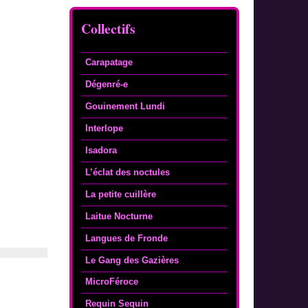
Collectifs
Carapatage
Dégenré-e
Gouinement Lundi
Interlope
Isadora
L’éclat des noctules
La petite cuillère
Laitue Nocturne
Langues de Fronde
Le Gang des Gazières
MicroFéroce
Requin Sequin