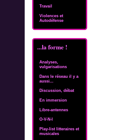
Travail
Violences et
Autodéfense
...la forme !
Analyses,
vulgarisations
Dans le réseau il y a
aussi...
Discussion, débat
En immersion
Libre-antennes
O-V-N-I
Play-list litteraires et
musicales