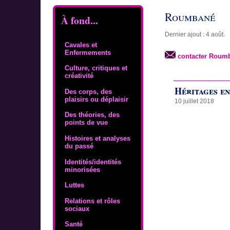
Roumbané
À fond...
Dernier ajout : 4 août.
Cavales et
Enfermements
contacter Roum
Culture, critiques et
créativité
Héritages en
Des corps, des
plaisirs ou déplaisir
10 juillet 2018
Des théories, des
points de vue
Histoires et analyses
du passé
Identités/identités
minorisées
Luttes
Relations et rôles
sociaux
Santé