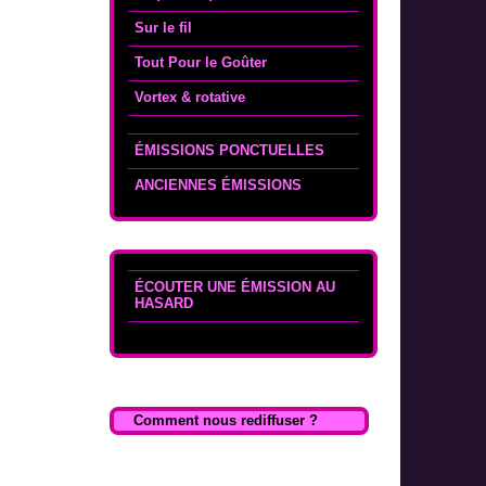
Sur le fil
Tout Pour le Goûter
Vortex & rotative
ÉMISSIONS PONCTUELLES
ANCIENNES ÉMISSIONS
ÉCOUTER UNE ÉMISSION AU
HASARD
Comment nous rediffuser ?