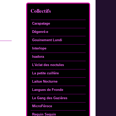
Collectifs
Carapatage
Dégenré-e
Gouinement Lundi
Interlope
Isadora
L’éclat des noctules
La petite cuillère
Laitue Nocturne
Langues de Fronde
Le Gang des Gazières
MicroFéroce
Requin Sequin