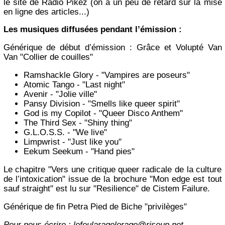
le site de Radio Pikez (on a un peu de retard sur la mise
en ligne des articles...)
Les musiques diffusées pendant l’émission :
Générique de début d’émission : Grâce et Volupté Van
Van "Collier de couilles"
Ramshackle Glory - "Vampires are poseurs"
Atomic Tango - "Last night"
Avenir - "Jolie ville"
Pansy Division - "Smells like queer spirit"
God is my Copilot - "Queer Disco Anthem"
The Third Sex - "Shiny thing"
G.L.O.S.S. - "We live"
Limpwrist - "Just like you"
Eekum Seekum - "Hand pies"
Le chapitre "Vers une critique queer radicale de la culture
de l’intoxication" issue de la brochure "Mon edge est tout
sauf straight" est lu sur "Resilience" de Cistem Failure.
Générique de fin Petra Pied de Biche "privilèges"
Pour nous écrire : lefeularagelorage@riseup.net