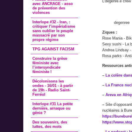
L’dégenré.e crew 
avec ANCRAGE - asso
de prévention des
violences
Interlope #32 - Iran, :
degenree
critiquer l’impérialisme
sans oublier le peuple
Ziques :
massacré par son
Rose Mania - Bik
propre régime
Sexy sushi - La 
TPG AGAINST FACISM
Andrea Lindsay -
Rosa parks - Ant
Construire la grève
féministe avec
Ressources anti
l’intersyndicale
féministe !
–
La colère dans
Décolonisons les
–
La France nucl
ondes - 16/01 - à partir
de 19h - Radio Saint-
Ferréol
–
Areva en Afri
Interlope #31 La petite
–
Site d’opposant
dernière, arnaque ou
nucléaires à Bure
génie ?
https://burebure
Des souvenirs, des
https://www.sto
luttes, des mots
–
Le podcast : l