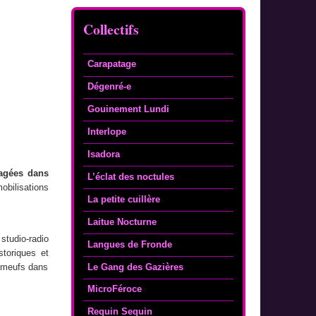
Collectifs
Carapatage
Dégenré-e
Gouinement Lundi
Interlope
Isadora
agées dans
L’éclat des noctules
bilisations
La petite cuillère
Laitue Nocturne
studio-radio
Langues de Fronde
storiques et
Le Gang des Gazières
e meufs dans
MicroFéroce
Requin Sequin