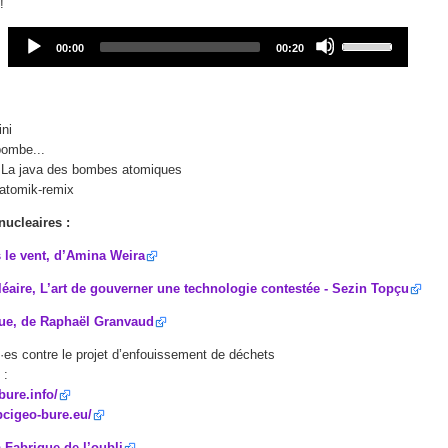
!
Audio
Use
Current
Total
00:00
00:20
Player
Up/Down
time
duration
Arrow
keys
to
ini
increase
bombe...
or
 La java des bombes atomiques
decrease
iatomik-remix
volume.
nucleaires :
 le vent, d’Amina Weira
éaire, L’art de gouverner une technologie contestée - Sezin Topçu
que, de Raphaël Granvaud
·es contre le projet d’enfouissement de déchets
 :
bure.info/
pcigeo-bure.eu/
a Fabrique de l’oubli