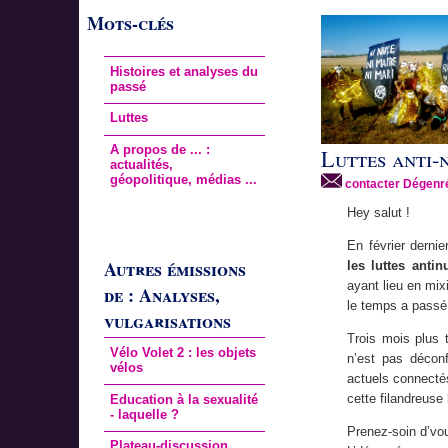
Mots-clés
Histoires et analyses du
passé
Luttes
A propos de ... :
Luttes anti-n
actualités,
géopolitique, médias ...
contacter Dégenr
Hey salut !
En février dernie
Autres émissions
les luttes antin
ayant lieu en mix
de : Analyses,
le temps a passé
vulgarisations
Trois mois plus t
Vélo Volet 2 : les objets
n’est pas déconf
vélos
actuels connectés
cette filandreuse
Education à la sexualité
- laquelle ?
Prenez-soin d’vo
Plateau-discussion