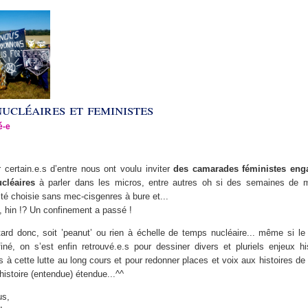
ucléaires et feministes
é-e
r certain.e.s d’entre nous ont voulu inviter
des camarades féministes eng
ucléaires
à parler dans les micros, entre autres oh si des semaines de mo
ité choisie sans mec-cisgenres à bure et...
, hin !? Un confinement a passé !
ard donc, soit ’peanut’ ou rien à échelle de temps nucléaire... même si le 
iné, on s’est enfin retrouvé.e.s pour dessiner divers et pluriels enjeux hi
 à cette lutte au long cours et pour redonner places et voix aux histoires d
 histoire (entendue) étendue...^^
us,