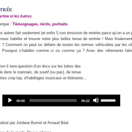
trée
artine et les Autres
brique :
Témoignages, récits, portraits
 les autres fait seulement (et enfin !) son émission de rentrée parce qu’on a un
ous habiller et trouver notre plus belles tenue de rentrée ! Mais finalemen
nt ? Comment on peut se défaire de toutes les normes véhiculées par les v
? Pourquoi s’habiller comme ci ou comme ça ? Avec des vêtements faits
on il sera question d’un docu sur les luttes des
ile dans le roannais, de soutif (ou pas), de tenue
utres crop top, d’habillages musicaux et littéraires…
Audio
Use
Current
Total
00:00
00:22
Player
Up/Down
time
duration
Arrow
keys
to
éalisé par Jordane Burnot et Arnaud Béal
increase