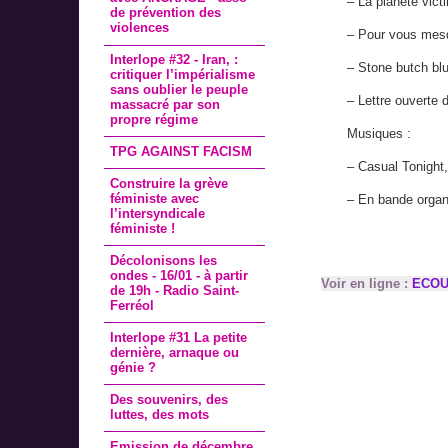
– La planète vict
de prévention des
violences
– Pour vous mes
Interlope #32 - Iran, :
– Stone butch bl
critiquer l’impérialisme
sans oublier le peuple
– Lettre ouverte 
massacré par son
propre régime
Musiques :
TPG AGAINST FACISM
– Casual Tonight,
Construire la grève
féministe avec
– En bande organ
l’intersyndicale
féministe !
Décolonisons les
ondes - 16/01 - à partir
Voir en ligne :
ECOU
de 19h - Radio Saint-
Ferréol
Interlope #31 La petite
dernière, arnaque ou
génie ?
Des souvenirs, des
luttes, des mots
Emission de décembre