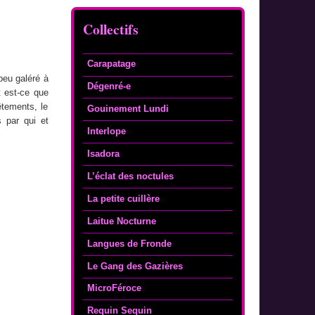
Collectifs
Carapatage
 peu galéré à
Dégenré-e
t est-ce que
êtements, le
Gouinement Lundi
 par qui et
Interlope
Isadora
L’éclat des noctules
La petite cuillère
Laitue Nocturne
Langues de Fronde
Le Gang des Gazières
MicroFéroce
Requin Sequin