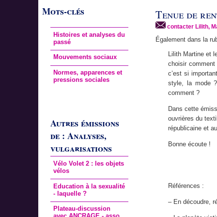
Mots-clés
Tenue de ren
contacter Lilith, M
Histoires et analyses du
Également dans la ru
passé
Lilith Martine et
Mouvements sociaux
choisir comment n
Normes, apparences et
c’est si importa
pressions sociales
style, la mode 
comment ?
Dans cette émissi
ouvrières du text
Autres émissions
républicaine et a
de : Analyses,
Bonne écoute !
vulgarisations
Vélo Volet 2 : les objets
vélos
Références :
Education à la sexualité
- laquelle ?
– En découdre, r
Plateau-discussion
avec ANCRAGE - asso