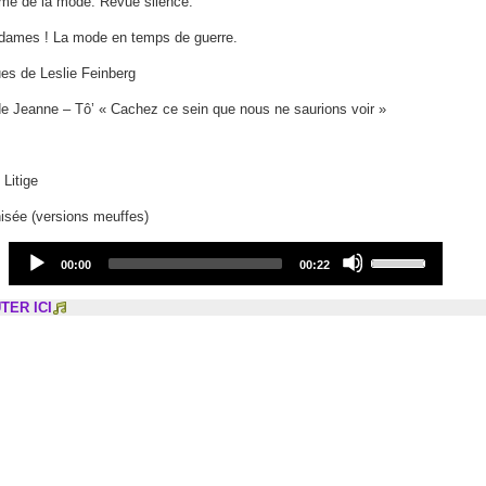
ime de la mode. Revue silence.
or
decrease
dames ! La mode en temps de guerre.
volume.
ues de Leslie Feinberg
de Jeanne – Tô’ « Cachez ce sein que nous ne saurions voir »
 Litige
isée (versions meuffes)
Audio
Use
Current
Total
00:00
00:22
Player
Up/Down
time
duration
Arrow
TER ICI
keys
to
increase
or
decrease
volume.