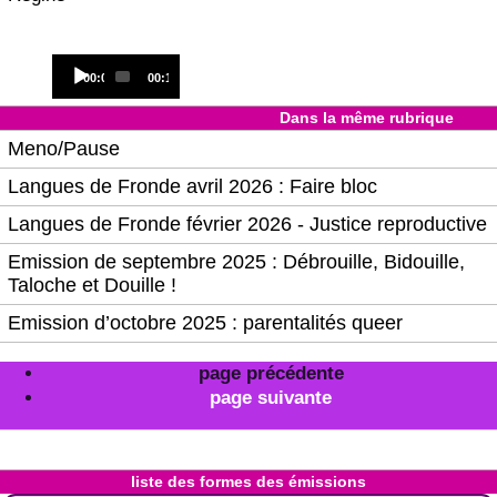
Audio
Current
Total
00:00
00:14
Player
time
duration
Dans la même rubrique
Meno/Pause
Langues de Fronde avril 2026 : Faire bloc
Langues de Fronde février 2026 - Justice reproductive
Emission de septembre 2025 : Débrouille, Bidouille,
Taloche et Douille !
Emission d’octobre 2025 : parentalités queer
page précédente
page suivante
liste des formes des émissions