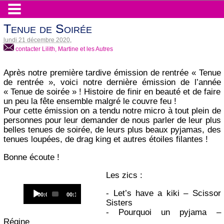
Tenue de Soirée
lundi 21 décembre 2020
,
contacter Lilith, Martine et les Autres
Après notre première tardive émission de rentrée « Tenue
de rentrée », voici notre dernière émission de l’année
« Tenue de soirée » ! Histoire de finir en beauté et de faire
un peu la fête ensemble malgré le couvre feu !
Pour cette émission on a tendu notre micro à tout plein de
personnes pour leur demander de nous parler de leur plus
belles tenues de soirée, de leurs plus beaux pyjamas, des
tenues loupées, de drag king et autres étoiles filantes !
Bonne écoute !
Les zics :
Audio
- Let’s have a kiki – Scissor
Current
Total
00:00
00:14
Player
time
duration
Sisters
- Pourquoi un pyjama –
Régine