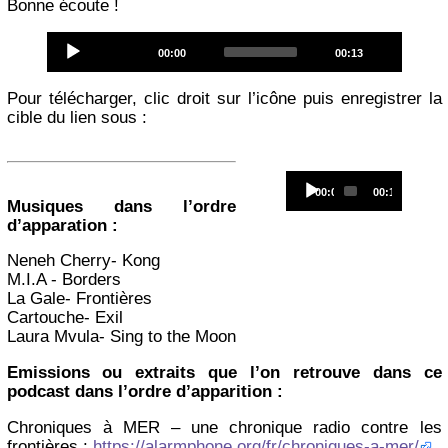
Bonne écoute !
Audio
Current
Total
00:00
00:13
Player
time
duration
Pour télécharger, clic droit sur l’icône puis enregistrer la
cible du lien sous :
Audio
Current
Total
00:00
00:13
Player
time
duration
Musiques dans l’ordre
d’apparation :
Neneh Cherry- Kong
M.I.A - Borders
La Gale- Frontières
Cartouche- Exil
Laura Mvula- Sing to the Moon
Emissions ou extraits que l’on retrouve dans ce
podcast dans l’ordre d’apparition :
Chroniques à MER – une chronique radio contre les
frontières :
https://alarmphone.org/fr/chroniques-a-mer/