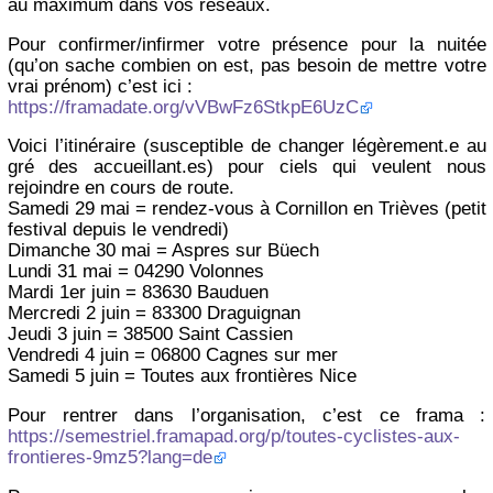
au maximum dans vos réseaux.
Pour confirmer/infirmer votre présence pour la nuitée
(qu’on sache combien on est, pas besoin de mettre votre
vrai prénom) c’est ici :
https://framadate.org/vVBwFz6StkpE6UzC
Voici l’itinéraire (susceptible de changer légèrement.e au
gré des accueillant.es) pour ciels qui veulent nous
rejoindre en cours de route.
Samedi 29 mai = rendez-vous à Cornillon en Trièves (petit
festival depuis le vendredi)
Dimanche 30 mai = Aspres sur Büech
Lundi 31 mai = 04290 Volonnes
Mardi 1er juin = 83630 Bauduen
Mercredi 2 juin = 83300 Draguignan
Jeudi 3 juin = 38500 Saint Cassien
Vendredi 4 juin = 06800 Cagnes sur mer
Samedi 5 juin = Toutes aux frontières Nice
Pour rentrer dans l’organisation, c’est ce frama :
https://semestriel.framapad.org/p/toutes-cyclistes-aux-
frontieres-9mz5?lang=de