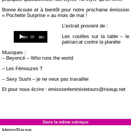
Bonne écoute et à bientôt pour notre prochaine émission
« Pochette Surprise » au mois de mai !
L’extrait provient de :
Audio
Les couilles sur la table – le
Current
Total
00:00
00:33
Player
time
duration
patriarcat contre la planète
Musiques :
– Beyoncé – Who runs the world
– Les Fémouzes T
– Sexy Sushi – je ne veux pas travailler
Et pour nous écrire : emissionfeministetours@riseup.net
Dans la même rubrique
Meno/Pause