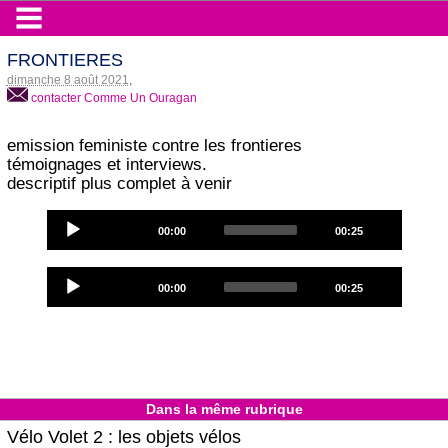
frontieres
dimanche 8 août 2021
,
contacter Comme Un Ouragan
emission feministe contre les frontieres
témoignages et interviews.
descriptif plus complet à venir
Audio
Current
Total
00:00
00:25
Player
time
duration
Audio
Current
Total
00:00
00:25
Player
time
duration
Dans la même rubrique
Vélo Volet 2 : les objets vélos