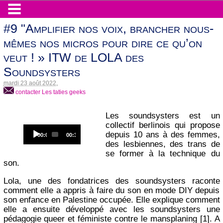
#9 "Amplifier nos voix, brancher nous-
mêmes nos micros pour dire ce qu’on
veut ! » ITW de LOLA des
Soundsysters
mardi 23 août 2022
,
contacter Les taties geeks
Les soundsysters est un
collectif berlinois qui propose
Audio
depuis 10 ans à des femmes,
Current
Total
00:00
00:31
Player
time
duration
des lesbiennes, des trans de
se former à la technique du
son.
Lola, une des fondatrices des soundsysters raconte
comment elle a appris à faire du son en mode DIY depuis
son enfance en Palestine occupée. Elle explique comment
elle a ensuite développé avec les soundsysters une
pédagogie queer et féministe contre le mansplaning [1]. A