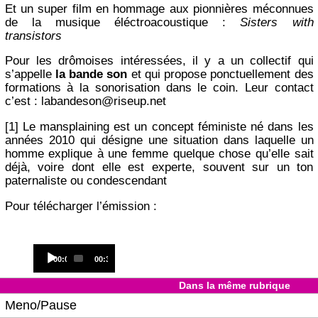
Et un super film en hommage aux pionnières méconnues
de la musique éléctroacoustique :
Sisters with
transistors
Pour les drômoises intéressées, il y a un collectif qui
s’appelle
la bande son
et qui propose ponctuellement des
formations à la sonorisation dans le coin. Leur contact
c’est : labandeson@riseup.net
[1] Le mansplaining est un concept féministe né dans les
années 2010 qui désigne une situation dans laquelle un
homme explique à une femme quelque chose qu’elle sait
déjà, voire dont elle est experte, souvent sur un ton
paternaliste ou condescendant
Pour télécharger l’émission :
Audio
Current
Total
00:00
00:31
Player
time
duration
Dans la même rubrique
Meno/Pause