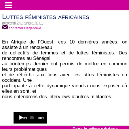
Luttes féministes africaines
mercredi 26 octobre 2011
,
contacter Dégenré-e
En Afrique de l’Ouest, ces 10 dernières années, on
assiste à un renouveau
de collectifs de femmes et de luttes féministes. Des
rencontres au Sénégal
au printemps dernier ont permis de mettre en commun
leurs problématiques
et de réfléchir aux liens avec les luttes féministes en
occident. Une
participante à cette dynamique viendra nous exposer où
elles en sont, et
nous entendrons des interviews d’autres militantes.
Audio
Current
Total
00:00
00:00
Player
time
duration
Dans la même rubrique