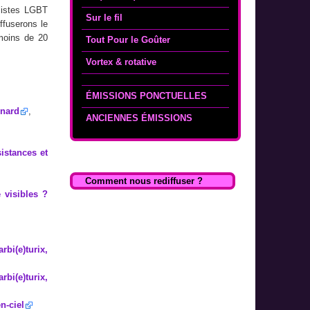
listes LGBT
Sur le fil
ffuserons le
moins de 20
Tout Pour le Goûter
Vortex & rotative
ÉMISSIONS PONCTUELLES
enard
,
ANCIENNES ÉMISSIONS
istances et
Comment nous rediffuser ?
 visibles ?
bi(e)turix,
bi(e)turix,
n-ciel