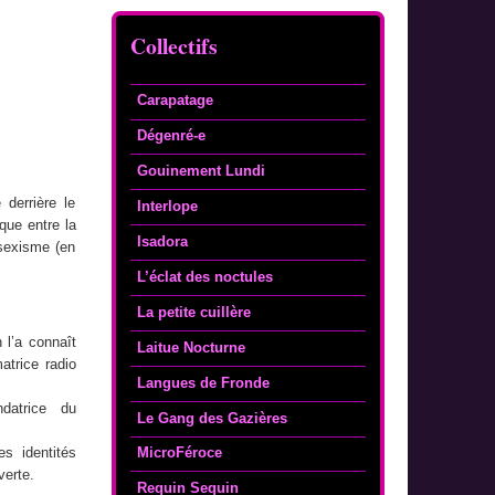
Collectifs
Carapatage
Dégenré-e
Gouinement Lundi
derrière le
Interlope
que entre la
Isadora
osexisme (en
L’éclat des noctules
La petite cuillère
 l’a connaît
Laitue Nocturne
trice radio
Langues de Fronde
ndatrice du
Le Gang des Gazières
MicroFéroce
es identités
verte.
Requin Sequin