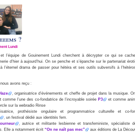
feeems ?
ment Lundi
 et l’équipe de Gouinement Lundi cherchent à décrypter ce qui se cache 
erie d’hier à aujourd’hui. On se penche et s’épanche sur le partenariat éroti
 à l’éternel drama de passer pour hétéra et ses outils subversifs à l’hétér
 nous avons reçu :
Haze
, organisatrice d’événements et cheffe de projet dans la musique. On
 comme l’une des co-fondatrice de l’incroyable soirée
P3
et comme anima
rcle sur la webradio Rinse
lisatrice, prothésiste ongulaire et programmatrice culturelle et co-fo
, un festival dédié aux identités fem.
tourneur
, autrice et militante lesbienne et transfeministe, spécialiste d
s. Elle a notamment écrit
“On ne naît pas mec”
aux éditions de La Décou