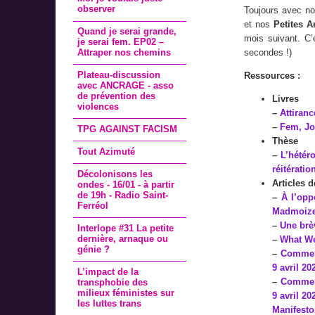
observer
Toujours avec n
et nos
Petites 
Quand je serai grande,
mois suivant. C’
je serai fem. EP02 –
Attraper nos chemins
secondes !)
Plateau-discussion
Ressources :
avec ANCRAGE - asso
de prévention des
Livres
violences
–
Attiran
–
Fem, Jo
TPG AGAINST FACISM
Thèse
Tout Azimuté
–
L’hétér
réitératio
Décolonisons les
Articles d
ondes - 16/01 - à partir
de 19h - Radio Saint-
–
À l’opp
Ferréol
Madmoizel
–
Une brè
Interlope #31 La petite
dernière, arnaque ou
–
What W
génie ?
–
Comment
9 avril 20
L’impact de la
–
Comment
transphobie des
milieux féministes sur
9 avril 20
les luttes trans
Manifesto