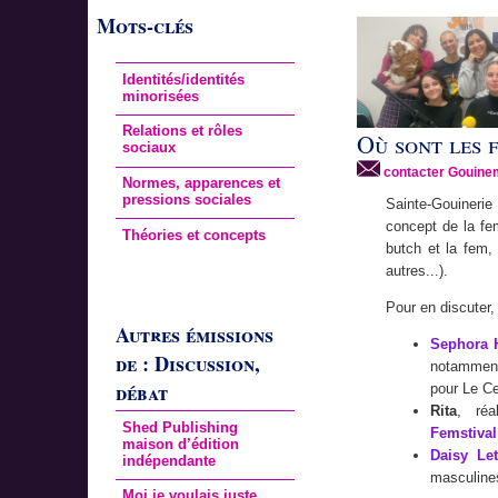
Mots-clés
Identités/identités
minorisées
Relations et rôles
Où sont les 
sociaux
contacter Gouine
Normes, apparences et
pressions sociales
Sainte-Gouinerie
concept de la fem
Théories et concepts
butch et la fem,
autres...).
Pour en discuter,
Autres émissions
Sephora 
de : Discussion,
notamment
débat
pour Le Ce
Rita
, réa
Shed Publishing
Femstival
maison d’édition
Daisy Le
indépendante
masculine
Moi je voulais juste