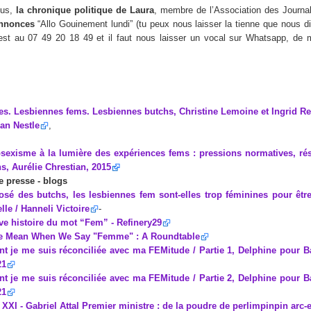
ous,
la chronique politique de Laura
, membre de l’Association des Journa
Annonces
“Allo Gouinement lundi” (tu peux nous laisser la tienne que nous di
est au 07 49 20 18 49 et il faut nous laisser un vocal sur Whatsapp, de 
ces. Lesbiennes fems. Lesbiennes butchs, Christine Lemoine et Ingrid R
an Nestle
,
osexisme à la lumière des expériences fems : pressions normatives, rés
ns, Aurélie Chrestian, 2015
e presse - blogs
osé des butchs, les lesbiennes fem sont-elles trop féminines pour être
le / Hanneli Victoire
-
ve histoire du mot “Fem” - Refinery29
e Mean When We Say "Femme" : A Roundtable
 je me suis réconciliée avec ma FEMitude / Partie 1, Delphine pour Bar
21
 je me suis réconciliée avec ma FEMitude / Partie 2, Delphine pour Bar
21
 XXI - Gabriel Attal Premier ministre : de la poudre de perlimpinpin arc-e