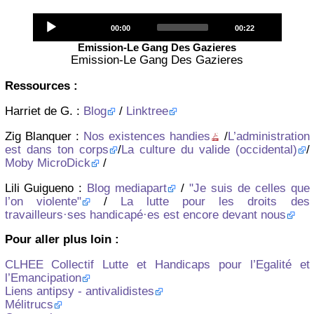
Audio
Current
Total
00:00
00:22
Player
time
duration
Emission-Le Gang Des Gazieres
Emission-Le Gang Des Gazieres
Ressources :
Harriet de G. :
Blog
/
Linktree
Zig Blanquer :
Nos existences handies
/
L’administration
est dans ton corps
/
La culture du valide (occidental)
/
Moby MicroDick
/
Lili Guigueno :
Blog mediapart
/
"Je suis de celles que
l’on violente"
/
La lutte pour les droits des
travailleurs·ses handicapé·es est encore devant nous
Pour aller plus loin :
CLHEE Collectif Lutte et Handicaps pour l’Egalité et
l’Emancipation
Liens antipsy - antivalidistes
Mélitrucs