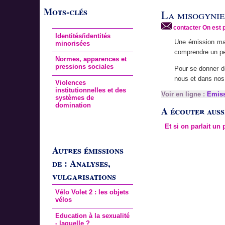
Mots-clés
La misogynie 
contacter On est 
Identités/identités
Une émission man
minorisées
comprendre un pe
Normes, apparences et
pressions sociales
Pour se donner de
nous et dans nos
Violences
institutionnelles et des
Voir en ligne :
Emiss
systèmes de
domination
A écouter aussi
Et si on parlait un
Autres émissions
de : Analyses,
vulgarisations
Vélo Volet 2 : les objets
vélos
Education à la sexualité
- laquelle ?