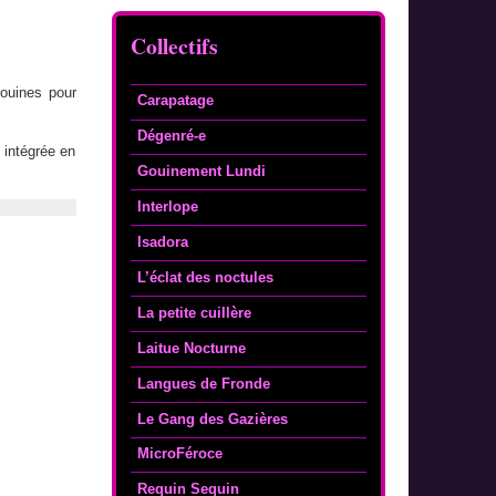
Collectifs
ouines pour
Carapatage
Dégenré-e
 intégrée en
Gouinement Lundi
Interlope
Isadora
L’éclat des noctules
La petite cuillère
Laitue Nocturne
Langues de Fronde
Le Gang des Gazières
MicroFéroce
Requin Sequin