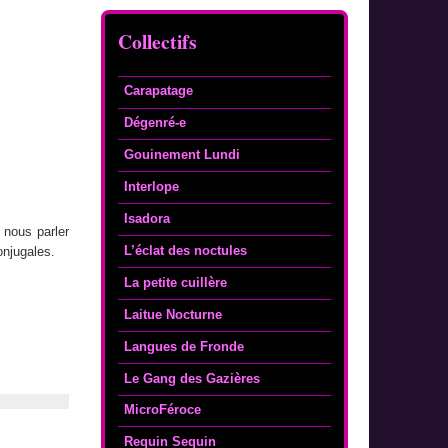
Collectifs
Carapatage
Dégenré-e
Gouinement Lundi
Interlope
Isadora
 nous parler
L’éclat des noctules
onjugales.
La petite cuillère
Laitue Nocturne
Langues de Fronde
Le Gang des Gazières
MicroFéroce
Requin Sequin