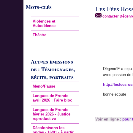
Mots-clés
Les Fées Ros
contacter Dégenr
Violences et
Autodéfense
Théatre
Autres émissions
de : Témoignages,
DégenréE a reçu 
avec passion de l
récits, portraits
http://lesfeesro
Meno/Pause
bonne écoute !
Langues de Fronde
avril 2026 : Faire bloc
Langues de Fronde
février 2026 - Justice
reproductive
Voir en ligne :
pour t
Décolonisons les
ondes - 16/01 - à partir