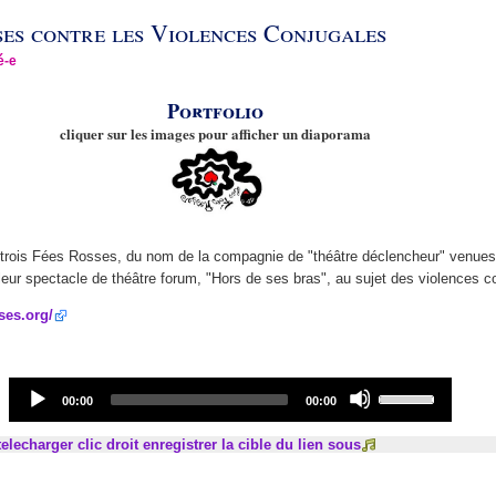
ses contre les Violences Conjugales
é-e
Portfolio
cliquer sur les images pour afficher un diaporama
trois Fées Rosses, du nom de la compagnie de "théâtre déclencheur" venues
eur spectacle de théâtre forum, "Hors de ses bras", au sujet des violences c
sses.org/
Audio
Use
Current
Total
00:00
00:00
Player
Up/Down
time
duration
Arrow
elecharger clic droit enregistrer la cible du lien sous
keys
to