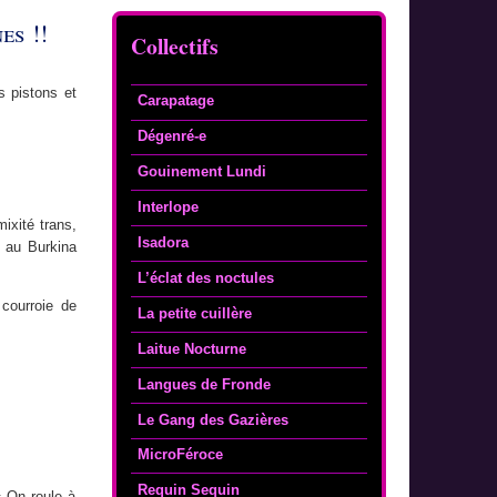
es !!
Collectifs
s pistons et
Carapatage
Dégenré-e
Gouinement Lundi
Interlope
ixité trans,
Isadora
 au Burkina
L’éclat des noctules
 courroie de
La petite cuillère
Laitue Nocturne
Langues de Fronde
Le Gang des Gazières
MicroFéroce
Requin Sequin
« On roule à