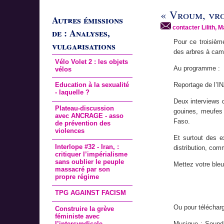
« Vroum, vrou
Autres émissions
contacter Lilith, M
de : Analyses,
Pour ce troisièm
vulgarisations
des arbres à cam
Vélo Volet 2 : les objets
Au programme :
vélos
Education à la sexualité
Reportage de l’IN
- laquelle ?
Deux interviews d
Plateau-discussion
gouines, meufes
avec ANCRAGE - asso
Faso.
de prévention des
violences
Et surtout des e
Interlope #32 - Iran, :
distribution, co
critiquer l’impérialisme
sans oublier le peuple
Mettez votre bleu
massacré par son
propre régime
TPG AGAINST FACISM
Ou pour télécharg
Construire la grève
féministe avec
l’intersyndicale
Musique : Sound 