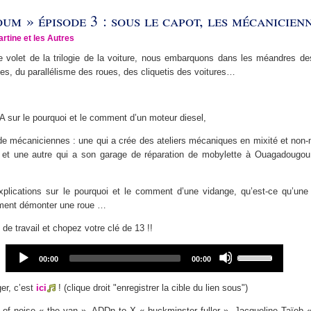
m » épisode 3 : sous le capot, les mécanicienn
artine et les Autres
e volet de la trilogie de la voiture, nous embarquons dans les méandres de
es, du parallélisme des roues, des cliquetis des voitures…
A sur le pourquoi et le comment d’un moteur diesel,
e mécaniciennes : une qui a crée des ateliers mécaniques en mixité et non-m
 et une autre qui a son garage de réparation de mobylette à Ouagadougou
xplications sur le pourquoi et le comment d’une vidange, qu’est-ce qu’une
mment démonter une roue …
 de travail et chopez votre clé de 13 !!
Audio
Use
Current
Total
00:00
00:00
Player
Up/Down
time
duration
Arrow
er, c’est
ici
! (clique droit "enregistrer la cible du lien sous")
keys
to
of noise « the van », ADDn to X « buckminster fuller », Jacqueline Taïeb 