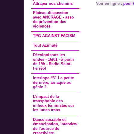
Attraper nos chemins
Voir en ligne :
pour t
Plateau-discussion
avec ANCRAGE - asso
de prévention des
violences
TPG AGAINST FACISM
Tout Azimuté
Décolonisons les
ondes - 16/01 - à partir
de 19h - Radio Saint-
Ferréol
Interlope #31 La petite
dernière, arnaque ou
génie ?
L’impact de la
transphobie des
milieux féministes sur
les luttes trans
Danse sociable et
émancipation, interview
de l’autrice de
creactiviste