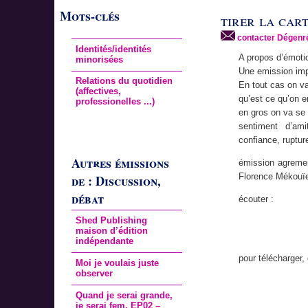
Mots-clés
tirer la car
contacter Dégenr
Identités/identités
A propos d’émotio
minorisées
Une emission impr
Relations du quotidien
En tout cas on va
(affectives,
qu’est ce qu’on en
professionelles ...)
en gros on va se 
sentiment d’ami
confiance, ruptur
Autres émissions
émission agremen
Florence Mékouïe
de : Discussion,
débat
écouter :
Shed Publishing
maison d’édition
indépendante
pour télécharger, 
Moi je voulais juste
observer
Quand je serai grande,
je serai fem. EP02 –