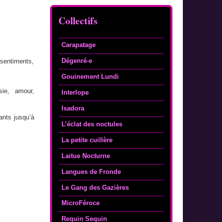
Collectifs
Carapatage
Dégenré-e
 sentiments,
Gouinement Lundi
sie, amour,
Interlope
Isadora
nts jusqu’à
L’éclat des noctules
La petite cuillère
Laitue Nocturne
Langues de Fronde
Le Gang des Gazières
MicroFéroce
Requin Sequin