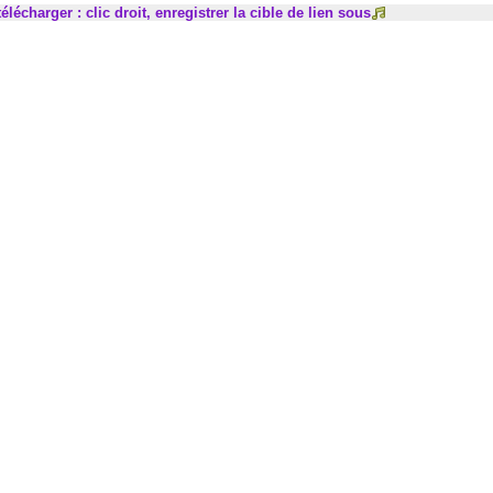
élécharger : clic droit, enregistrer la cible de lien sous
decrease
keys
volume.
to
increase
or
decrease
volume.