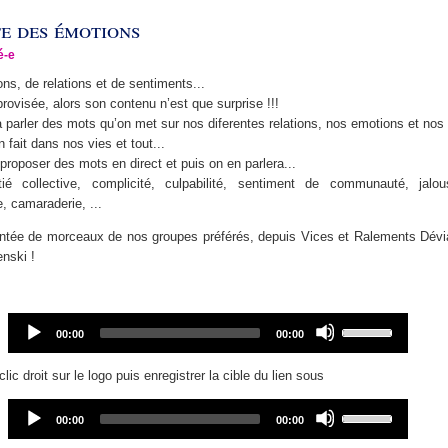
te des émotions
é-e
ns, de relations et de sentiments...
ovisée, alors son contenu n’est que surprise !!!
 parler des mots qu’on met sur nos diferentes relations, nos emotions et nos
 fait dans nos vies et tout...
proposer des mots en direct et puis on en parlera...
tié collective, complicité, culpabilité, sentiment de communauté, jalou
e, camaraderie, ...
tée de morceaux de nos groupes préférés, depuis Vices et Ralements Dévia
nski !
Audio
Use
Current
Total
00:00
00:00
Player
Up/Down
time
duration
Arrow
clic droit sur le logo puis enregistrer la cible du lien sous
keys
to
Audio
Use
Current
Total
00:00
00:00
increase
Player
Up/Down
time
duration
or
Arrow