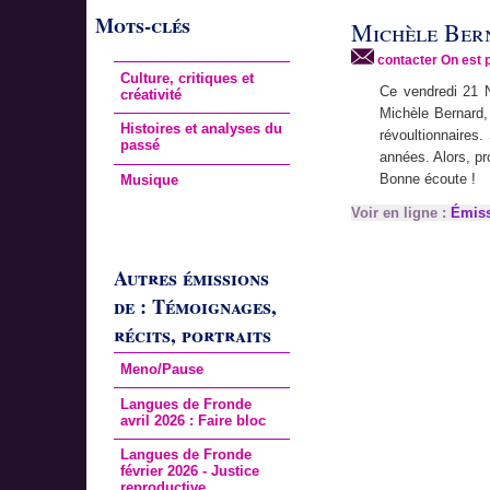
Mots-clés
Michèle Bern
contacter On est 
Culture, critiques et
Ce vendredi 21 N
créativité
Michèle Bernard,
Histoires et analyses du
révoultionnaires
passé
années. Alors, pro
Bonne écoute !
Musique
Voir en ligne :
Émiss
Autres émissions
de : Témoignages,
récits, portraits
Meno/Pause
Langues de Fronde
avril 2026 : Faire bloc
Langues de Fronde
février 2026 - Justice
reproductive