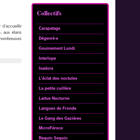
Collectifs
’accueillir
Carapatage
, aux élans
Dégenré-e
 nombreuses
Gouinement Lundi
Interlope
Isadora
L’éclat des noctules
La petite cuillère
Laitue Nocturne
Langues de Fronde
Le Gang des Gazières
MicroFéroce
Requin Sequin