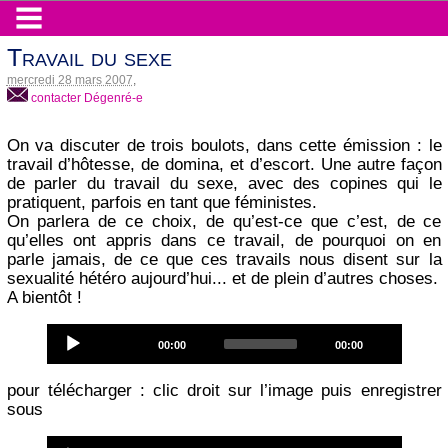
Travail du sexe
mercredi 28 mars 2007
,
contacter Dégenré-e
On va discuter de trois boulots, dans cette émission : le
travail d’hôtesse, de domina, et d’escort. Une autre façon
de parler du travail du sexe, avec des copines qui le
pratiquent, parfois en tant que féministes.
On parlera de ce choix, de qu’est-ce que c’est, de ce
qu’elles ont appris dans ce travail, de pourquoi on en
parle jamais, de ce que ces travails nous disent sur la
sexualité hétéro aujourd’hui... et de plein d’autres choses.
A bientôt !
Audio
Current
Total
00:00
00:00
Player
time
duration
pour télécharger : clic droit sur l’image puis enregistrer
sous
Audio