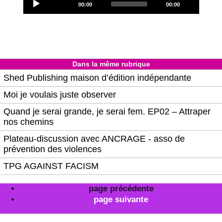
Current
Total
00:00
00:00
Player
time
duration
Dans la même rubrique
Shed Publishing maison d’édition indépendante
Moi je voulais juste observer
Quand je serai grande, je serai fem. EP02 – Attraper
nos chemins
Plateau-discussion avec ANCRAGE - asso de
prévention des violences
TPG AGAINST FACISM
page précédente
page suivante