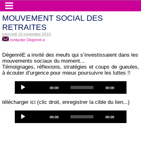
MOUVEMENT SOCIAL DES
RETRAITES
mercredi 10 novembre 2010
,
contacter Dégenré-e
DégenréE a invité des meufs qui s’investissaient dans les
mouvements sociaux du moment...
Témoignages, réflexions, stratégies et coups de gueules,
à écouter d’urgence pour mieux poursuivre les luttes !!
Audio
Current
Total
00:00
00:00
Player
time
duration
télécharger ici (clic droit, enregistrer la cible du lien...)
Audio
Current
Total
00:00
00:00
Player
time
duration