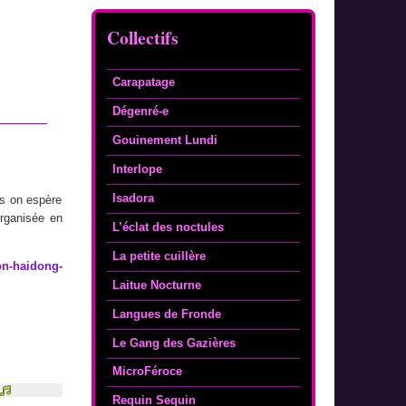
Collectifs
Carapatage
Dégenré-e
Gouinement Lundi
Interlope
Isadora
rs on espère
organisée en
L’éclat des noctules
La petite cuillère
yon-haidong-
Laitue Nocturne
Langues de Fronde
Le Gang des Gazières
MicroFéroce
Requin Sequin