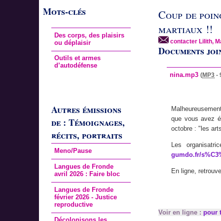
Mots-clés
Coup de poing
martiaux !!
Des corps, des plaisirs
contacter Lilith, M
ou déplaisir
Documents joi
Outils et armes
d’autodéfense
nina.mp3
(
MP3
-
Autres émissions
Malheureusement,
que vous avez éc
de : Témoignages,
octobre : "les art
récits, portraits
Les organisatr
Meno/Pause
gumdo.fr/s%C3%
Langues de Fronde
En ligne, retrouv
avril 2026 : Faire bloc
Langues de Fronde
février 2026 - Justice
reproductive
Voir en ligne :
pour t
Décolonisons les