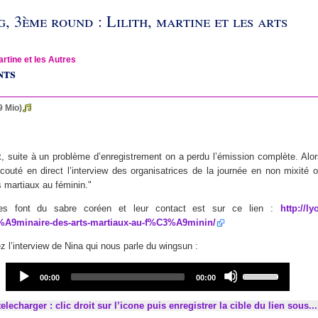
, 3ème round : Lilith, martine et les arts
artine et les Autres
nts
9 Mio
)
 suite à un problème d’enregistrement on a perdu l’émission complète. Alo
outé en direct l’interview des organisatrices de la journée en non mixité 
s martiaux au féminin."
ices font du sabre coréen et leur contact est sur ce lien :
http://l
A9minaire-des-arts-martiaux-au-f%C3%A9minin/
ez l’interview de Nina qui nous parle du wingsun :
Audio
Use
Current
Total
00:00
00:00
Player
Up/Down
time
duration
Arrow
elecharger : clic droit sur l’icone puis enregistrer la cible du lien sous...
keys