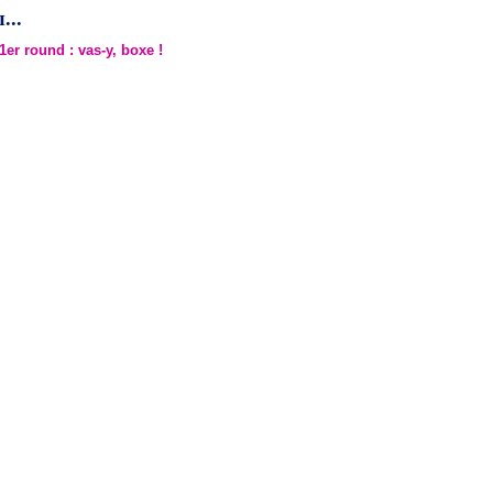
...
to
increase
er round : vas-y, boxe !
or
decrease
volume.