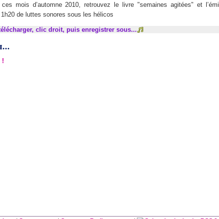
 ces mois d’automne 2010, retrouvez le livre "semaines agitées" et l’émi
keys
h20 de luttes sonores sous les hélicos
to
increase
élécharger, clic droit, puis enregistrer sous...
or
...
decrease
volume.
 !