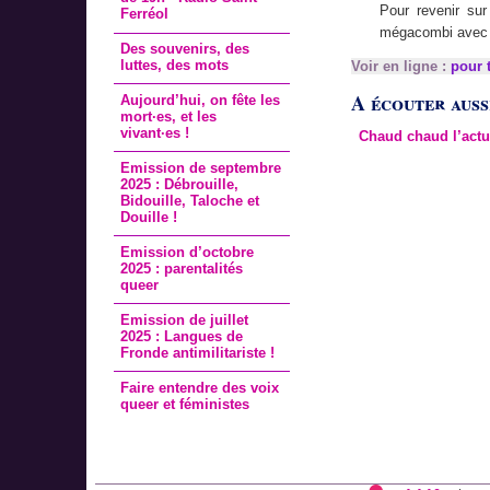
Pour revenir sur
Ferréol
mégacombi avec 1
Des souvenirs, des
luttes, des mots
Voir en ligne :
pour t
A écouter aussi
Aujourd’hui, on fête les
mort·es, et les
vivant·es !
Chaud chaud l’actu
Emission de septembre
2025 : Débrouille,
Bidouille, Taloche et
Douille !
Emission d’octobre
2025 : parentalités
queer
Emission de juillet
2025 : Langues de
Fronde antimilitariste !
Faire entendre des voix
queer et féministes