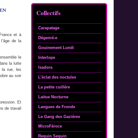
 en
Collectifs
Carapatage
France et à
Dégenré-e
l’âge de la
Gouinement Lundi
 ensemble le
Interlope
dans la lutte
Isadora
 la rue, les
tobre au soir
L’éclat des noctules
La petite cuillère
Laitue Nocturne
pression. Et
Langues de Fronde
s de travail
Le Gang des Gazières
MicroFéroce
Requin Sequin