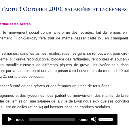
l’actu ! Octobre 2010, salariées et lycéennes
artine et les Autres
 le mouvement social contre la réforme des retraites, fait du remous en 
nement Fillon-Sarkozy fera tout de même passer cette loi, en changeant 
semaines, dans les usines, écoles, rues, les gens se retrouvaient pour dire
ième loi : grève reconductible, blocage des raffineries, rencontres et soutien 
nts travailleur-euse-s de différents piquets de grève, les lycéen-ne-s dans
ent par la case prison et une autre prison à ciel ouvert lors du mercredi 20 oc
u 21 sur la place bellecour.
asser à côté de ces grèves et des femmes en luttes de tous âges !
légiennes et des lycéennes nous parlent du mouvement, des manifs, de la ré
ie de l’émission, une salariée de la ville de Lyon nous explique ses condition
la lutte de celles (et ceux) qui bossent dans les cantines scolaires.
Audio
Use
Current
Total
00:00
00:00
Player
Up/Down
time
duration
Arrow