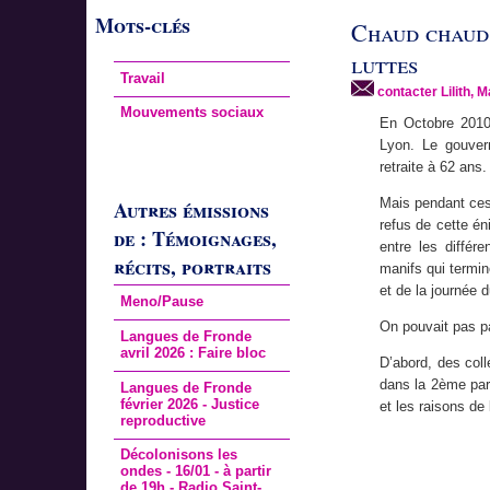
Mots-clés
Chaud chaud 
luttes
Travail
contacter Lilith, M
Mouvements sociaux
En Octobre 2010,
Lyon. Le gouver
retraite à 62 ans.
Mais pendant ces 
Autres émissions
refus de cette én
de : Témoignages,
entre les différe
récits, portraits
manifs qui termin
et de la journée d
Meno/Pause
On pouvait pas p
Langues de Fronde
avril 2026 : Faire bloc
D’abord, des col
dans la 2ème part
Langues de Fronde
février 2026 - Justice
et les raisons de 
reproductive
Décolonisons les
ondes - 16/01 - à partir
de 19h - Radio Saint-