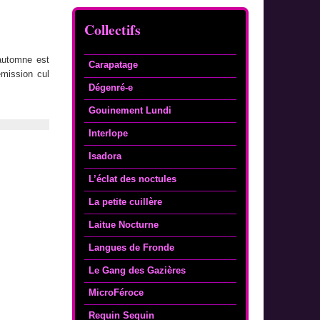
Collectifs
automne est
Carapatage
émission cul
Dégenré-e
Gouinement Lundi
Interlope
Isadora
L’éclat des noctules
La petite cuillère
Laitue Nocturne
Langues de Fronde
Le Gang des Gazières
MicroFéroce
Requin Sequin