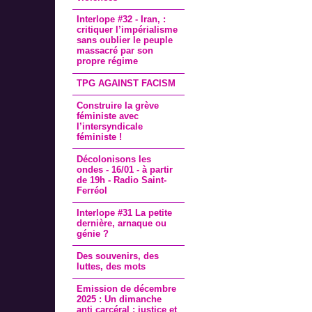
Interlope #32 - Iran, :
critiquer l’impérialisme
sans oublier le peuple
massacré par son
propre régime
TPG AGAINST FACISM
Construire la grève
féministe avec
l’intersyndicale
féministe !
Décolonisons les
ondes - 16/01 - à partir
de 19h - Radio Saint-
Ferréol
Interlope #31 La petite
dernière, arnaque ou
génie ?
Des souvenirs, des
luttes, des mots
Emission de décembre
2025 : Un dimanche
anti carcéral : justice et