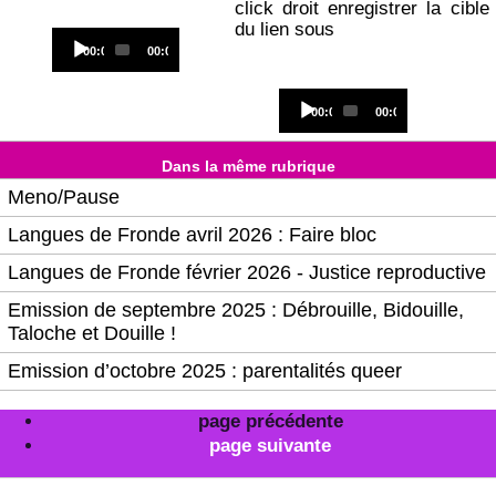
click droit enregistrer la cible
du lien sous
Audio
Current
Total
00:00
00:00
Player
time
duration
Audio
Current
Total
00:00
00:00
Player
time
duration
Dans la même rubrique
Meno/Pause
Langues de Fronde avril 2026 : Faire bloc
Langues de Fronde février 2026 - Justice reproductive
Emission de septembre 2025 : Débrouille, Bidouille,
Taloche et Douille !
Emission d’octobre 2025 : parentalités queer
page précédente
page suivante