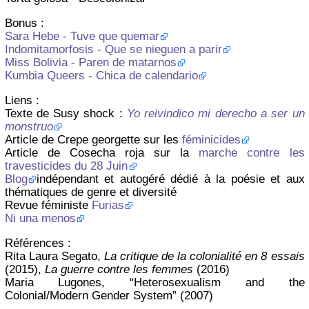
Bonus :
Sara Hebe - Tuve que quemar
Indomitamorfosis - Que se nieguen a parir
Miss Bolivia - Paren de matarnos
Kumbia Queers - Chica de calendario
Liens :
Texte de Susy shock :
Yo reivindico mi derecho a ser un
monstruo
Article de Crepe georgette sur les
féminicides
Article de Cosecha roja sur la
marche contre les
travesticides du 28 Juin
Blog
indépendant et autogéré dédié à la poésie et aux
thématiques de genre et diversité
Revue féministe
Furias
Ni una menos
Références :
Rita Laura Segato,
La critique de la colonialité en 8 essais
(2015),
La guerre contre les femmes
(2016)
Maria Lugones, “Heterosexualism and the
Colonial/Modern Gender System” (2007)