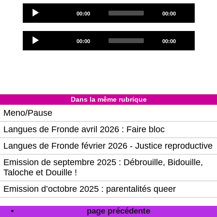
Audio
Current
Total
00:00
00:00
Player
time
duration
Audio
Current
Total
00:00
00:00
Player
time
duration
Dans la même rubrique
Meno/Pause
Langues de Fronde avril 2026 : Faire bloc
Langues de Fronde février 2026 - Justice reproductive
Emission de septembre 2025 : Débrouille, Bidouille,
Taloche et Douille !
Emission d’octobre 2025 : parentalités queer
page précédente