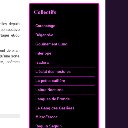
Collectifs
elles depuis
Carapatage
perspective
Dégenré-e
tager et/ou
Gouinement Lundi
ent de bilan
Interlope
qu’une sorte
ste, poèmes
Isadora
L’éclat des noctules
La petite cuillère
Laitue Nocturne
Langues de Fronde
Le Gang des Gazières
MicroFéroce
Requin Sequin