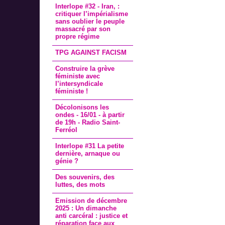
Interlope #32 - Iran, :
critiquer l’impérialisme
sans oublier le peuple
massacré par son
propre régime
TPG AGAINST FACISM
Construire la grève
féministe avec
l’intersyndicale
féministe !
Décolonisons les
ondes - 16/01 - à partir
de 19h - Radio Saint-
Ferréol
Interlope #31 La petite
dernière, arnaque ou
génie ?
Des souvenirs, des
luttes, des mots
Emission de décembre
2025 : Un dimanche
anti carcéral : justice et
réparation face aux