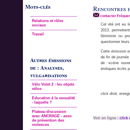
Mots-clés
Rencontres e
contacter Fréquen
Relations et rôles
Cet été ont eu l
sociaux
2013, permetten
Travail
féministe ou pro
questionner leurs
Cette émission e
de fin de journée
Autres émissions
de -scène ouver
de : Analyses,
érotiques écrits 
vulgarisations
Vélo Volet 2 : les objets
vélos
click droit, enregi
Education à la sexualité
- laquelle ?
Plateau-discussion
avec ANCRAGE - asso
Voir en ligne :
click 
de prévention des
violences