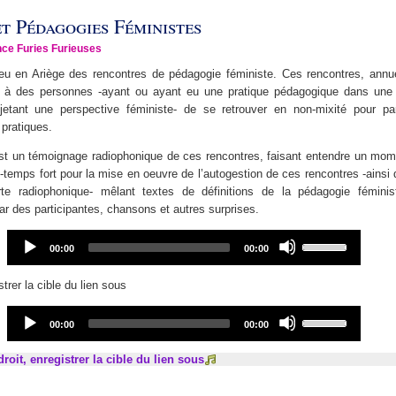
t Pédagogies Féministes
ce Furies Furieuses
ieu en Ariège des rencontres de pédagogie féministe. Ces rencontres, annu
t à des personnes -ayant ou ayant eu une pratique pédagogique dans une 
jetant une perspective féministe- de se retrouver en non-mixité pour par
 pratiques.
st un témoignage radiophonique de ces rencontres, faisant entendre un mom
 -temps fort pour la mise en oeuvre de l’autogestion de ces rencontres -ainsi 
te radiophonique- mêlant textes de définitions de la pédagogie fémini
par des participantes, chansons et autres surprises.
Audio
Use
Current
Total
00:00
00:00
Player
Up/Down
time
duration
Arrow
strer la cible du lien sous
keys
to
Audio
Use
Current
Total
00:00
00:00
increase
Player
Up/Down
time
duration
or
Arrow
droit, enregistrer la cible du lien sous
decrease
keys
volume.
to