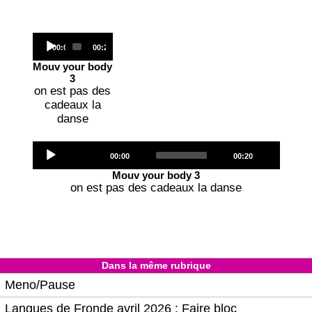
Audio
Current
Total
00:00
00:20
Player
time
duration
Mouv your body
3
on est pas des
cadeaux la
danse
Audio
Current
Total
00:00
00:20
Player
time
duration
Mouv your body 3
on est pas des cadeaux la danse
Dans la même rubrique
Meno/Pause
Langues de Fronde avril 2026 : Faire bloc