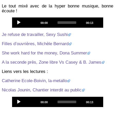
Le tout mixé avec de la hyper bonne musique, bonne
écoute !
Audio
Current
Total
00:00
00:13
Player
time
duration
Je refuse de travailler, Sexy Sushi
Filles d’ouvrières, Michèle Bernard
She work hard for the money, Dona Summer
A la seconde près, Zone libre Vs Casey & B. James
Liens vers les lectures :
Catherine Ecole-Boivin, la-metallo
Nicolas Jounin, Chantier interdit au public
Audio
Current
Total
00:00
00:13
Player
time
duration