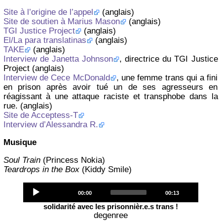
Site à l’origine de l’appel
(anglais)
Site de soutien à Marius Mason
(anglais)
TGI Justice Project
(anglais)
El/La para translatinas
(anglais)
TAKE
(anglais)
Interview de Janetta Johnson
, directrice du TGI Justice
Project (anglais)
Interview de Cece McDonald
, une femme trans qui a fini
en prison après avoir tué un de ses agresseurs en
réagissant à une attaque raciste et transphobe dans la
rue. (anglais)
Site de Acceptess-T
Interview d’Alessandra R.
Musique
Soul Train
(Princess Nokia)
Teardrops in the Box
(Kiddy Smile)
Audio
Current
Total
00:00
00:13
Player
time
duration
solidarité avec les prisonnièr.e.s trans !
degenree