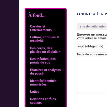
ecrire a La p
À fond...
Cavales et
site de cette auteu
Enfermements
Envoyer un mess
Culture, critiques et
Votre adresse email 
créativité
Sujet (obligatoire)
Des corps, des
plaisirs ou déplaisir
Texte de votre messa
Des théories, des
points de vue
Histoires et analyses
du passé
Identités/identités
minorisées
Luttes
Relations et rôles
sociaux