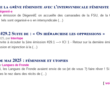
 la grève féministe avec l’intersyndicale féministe 
égenré-e
te émission de DégenréE on accueille des camarades de la FSU, de la
. Iels sont organisé·e·s en intersyndicale (…)
#29.2 Suite de : « On hiérarchise les oppressions »
025, par
Interlope
vite à écouter la 1ère émission #29.1 —> ICI 1 - Retour sur la dernière émi
sion et injonction à la (…)
e mai 2025 : féminisme et utopies
ar
Langues de Fronde
, les Langues de Fronde avaient envie de se (et de vous ?) faire rêver ! Si
es le nez dans des récits de (…)
[
voi