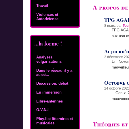
A propos de 
Travail
Violences et
TPG AGA
Autodéfense
8 mars, par
Tou
TPG AGAIN
aux usa a
...la forme !
Aujourd’hu
3 décembre 20
Analyses,
En Novemb
vulgarisations
merveilleu
Dans le réseau il y a
aussi...
Octobre c
Discussion, débat
24 octobre 202
En immersion
– Gen z ?
mouvement 
Libre-antennes
O-V-N-I
Play-list litteraires et
Théories et
musicales