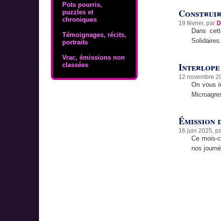
Pots pourris,
Construire
puzzles et
chroniques
19 février, par
D
Dans cet
Témoignages, récits,
Solidaires
portraits
Vrac, émissions non
Interlope 
classées
12 novembre 2
On vous in
Microagres
Émission d
16 juin 2025, p
Ce mois-ci
nos journé