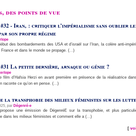
, des points de vue
#32 - Iran, : critiquer l’impérialisme sans oublier le
par son propre régime
erlope
ébut des bombardements des USA et d’israël sur l’Iran, la colère anti-impéri
 France et dans le monde se propage. (…)
#31 La petite dernière, arnaque ou génie ?
terlope
e film d’Hafsia Herzi en avant première en présence de la réalisatrice dan
n raconte ce qu’on en pense. (…)
e la transphobie des milieux féministes sur les lutt
025, par
Dégenré-e
ropose une émission de DégenréE sur la transphobie, et plus particuli
e dans les milieux féministes et comment elle a (…)
[
voi