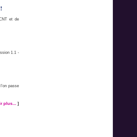
!
 CNT et de
ssion 1.1 -
 l’on passe
r plus...
]