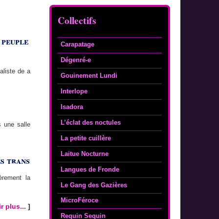
Collectifs
 peuple
Carapatage
Dégenré-e
aliste de a
Gouinement Lundi
Interlope
Isadora
L’éclat des noctules
s une salle
La petite cuillère
Laitue Nocturne
es trans
Langues de Fronde
èrement la
Le Gang des Gazières
MicroFéroce
r plus...
]
Requin Sequin