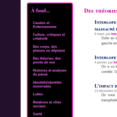
Des théories
À fond...
Interlope 
Cavales et
Enfermements
massacré 
9 mars, par
Int
Culture, critiques et
Suite au d
créativité
gauche en
Des corps, des
plaisirs ou déplaisir
Interlope 
Des théories, des
points de vue
4 janvier, par
In
On a vu l
Histoires et analyses
comble. O
du passé
Identités/identités
L’impact d
minorisées
23 décembre 2
Luttes
On vous p
transphobi
Relations et rôles
sociaux
Santé