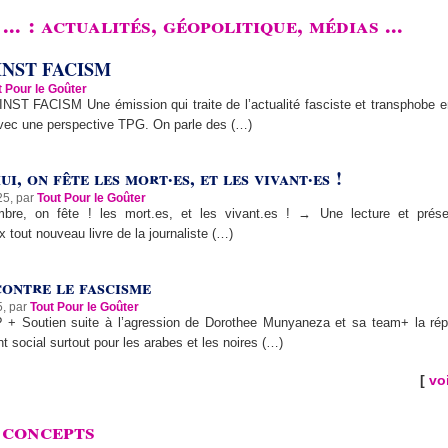
... : actualités, géopolitique, médias ...
INST FACISM
t Pour le Goûter
ST FACISM Une émission qui traite de l’actualité fasciste et transphobe e
vec une perspective TPG. On parle des (…)
i, on fête les mort·es, et les vivant·es !
25, par
Tout Pour le Goûter
re, on fête ! les mort.es, et les vivant.es ! → Une lecture et prése
x tout nouveau livre de la journaliste (…)
ontre le fascisme
5, par
Tout Pour le Goûter
 + Soutien suite à l’agression de Dorothee Munyaneza et sa team+ la rép
social surtout pour les arabes et les noires (…)
[
voi
 concepts