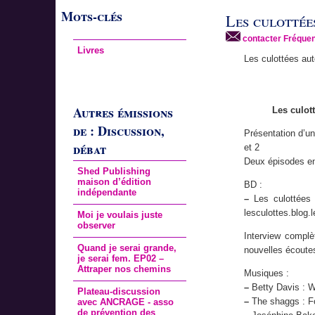
Mots-clés
Les culottée
contacter Fréquen
Livres
Les culottées aut
Autres émissions
Les culot
de : Discussion,
Présentation d’un
débat
et 2
Deux épisodes en 
Shed Publishing
maison d’édition
BD :
indépendante
–
Les culottées 
lesculottes.blog.
Moi je voulais juste
observer
Interview compl
Quand je serai grande,
nouvelles écoute
je serai fem. EP02 –
Attraper nos chemins
Musiques :
–
Betty Davis : W
Plateau-discussion
–
The shaggs : Fo
avec ANCRAGE - asso
de prévention des