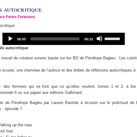
s autocritique
ce Furies Furieuses
ocritique
Audio
Use
Current
Total
00:00
00:33
Player
Up/Down
time
duration
Arrow
tés autocritique
keys
 travail de création sonore basée sur les BD de Pénélope Bagieu : Les culot
to
increase
écoute, une interview de l’autrice et des bribes de réflexions autocritiques à 
or
decrease
volume.
- des femmes qui ne font que ce qu’elles veulent, tomes 1 et 2, à lire 
lemonde.fr ou sur papier aux éditions Gallimard
ète de Pénélope Bagieu par Lauren Bastide à écouter sur le podcloud de 
s - épisode 7
alking up the roas
ot foot