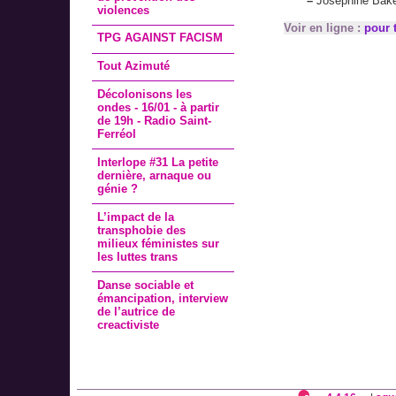
–
Joséphine Baker
violences
Voir en ligne :
pour t
TPG AGAINST FACISM
Tout Azimuté
Décolonisons les
ondes - 16/01 - à partir
de 19h - Radio Saint-
Ferréol
Interlope #31 La petite
dernière, arnaque ou
génie ?
L’impact de la
transphobie des
milieux féministes sur
les luttes trans
Danse sociable et
émancipation, interview
de l’autrice de
creactiviste