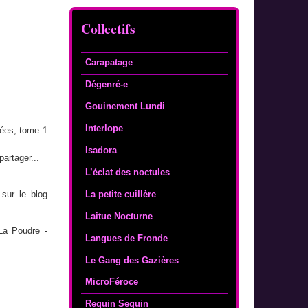
Collectifs
Carapatage
Dégenré-e
Gouinement Lundi
Interlope
tées, tome 1
Isadora
partager...
L’éclat des noctules
La petite cuillère
sur le blog
Laitue Nocturne
La Poudre -
Langues de Fronde
Le Gang des Gazières
MicroFéroce
Requin Sequin