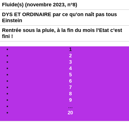
Fluide(s) (novembre 2023, n°8)
DYS ET ORDINAIRE par ce qu’on naît pas tous
Einstein
Rentrée sous la pluie, à la fin du mois l’Etat c’est
fini !
1
2
3
4
5
6
7
8
9
…
20