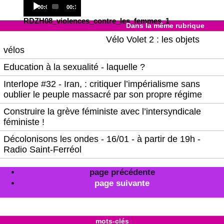
Audio
Current
Total
00:00
00:13
Player
time
duration
RDZH08_violences_contre_les_femmes_1
Dans la même rubrique
Vélo Volet 2 : les objets
vélos
Education à la sexualité - laquelle ?
Interlope #32 - Iran, : critiquer l’impérialisme sans
oublier le peuple massacré par son propre régime
Construire la grève féministe avec l’intersyndicale
féministe !
Décolonisons les ondes - 16/01 - à partir de 19h -
Radio Saint-Ferréol
page précédente
page suivante
mots-clés