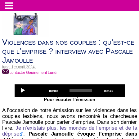
Violences dans nos couples : qu’est-ce
que l’emprise ? interview avec Pascale
Jamoulle
lundi 1er avril 2024
,
contacter Gouinement Lundi
Audio
Current
Total
00:00
00:33
Player
time
duration
Pour écouter l’émission
A l’occasion de notre émission sur les violences dans les
couples lesbiens, nous avons rencontré la chercheuse
Pascale Jamoulle pour parler d’emprise. Dans son dernier
livre,
Je n’existais plus, les mondes de l’emprise et de la
déprise
,
Pascale Jamoulle évoque l’emprise dans