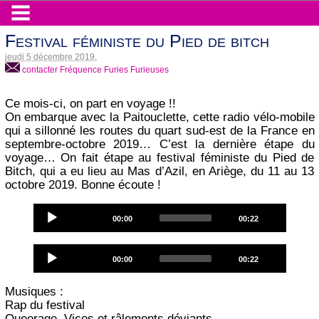
Festival féministe du Pied de bitch
jeudi 5 décembre 2019
,
contacter Fréquence Furies Furieuses
Ce mois-ci, on part en voyage !!
On embarque avec la Paitouclette, cette radio vélo-mobile
qui a sillonné les routes du quart sud-est de la France en
septembre-octobre 2019… C’est la dernière étape du
voyage… On fait étape au festival féministe du Pied de
Bitch, qui a eu lieu au Mas d’Azil, en Ariège, du 11 au 13
octobre 2019. Bonne écoute !
Audio
Current
Total
00:00
00:22
Player
time
duration
Audio
Current
Total
00:00
00:22
Player
time
duration
Musiques :
Rap du festival
Queerage, Vices et râlements déviants